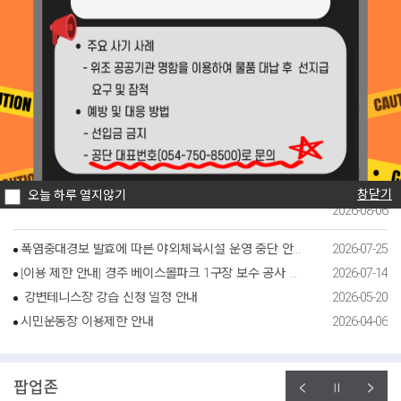
2026-07-31
경주시시설관리공단, 황남상가시장 문화관광형시장 육성사업단과 업무협약 체결
공지사항
2026-07-31
채용정보
입찰공고
공단소식
경주시시설관리공단, 황남상가시장 문화관광형시장 육성사업단과 업무협약 체결
황성공원 궁도장 휴관 안내
황성공원 궁도장(호림정) 전 시설 휴관 안내 1. 휴관기간: 2026. 8. 15.(토)
~ 2026. 8. 20.(목) 6일간 2. 휴장시설: 황성공원 궁도장[호림정] 전 시설
3. 휴장사유: 궁도장 시설 보수 공사 시행 정비 후 쾌적한 환경으로 찾아뵙
겠습니다. 감사합니다. ..
창닫기
오늘 하루 열지않기
2026-08-06
폭염중대경보 발효에 따른 야외체육시설 운영 중단 안내(2026.7.28. 13:10 해제 완료)
2026-07-25
[이용 제한 안내] 경주 베이스볼파크 1구장 보수 공사 안내
2026-07-14
강변테니스장 강습 신청 일정 안내
2026-05-20
시민운동장 이용제한 안내
2026-04-06
팝업존