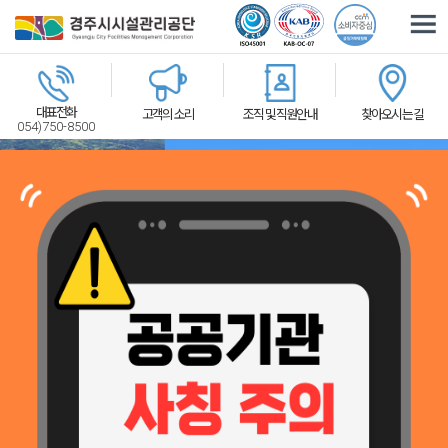
주요메뉴로 건너뛰기
본문으로가기
대표전화
고객의 소리
조직 및 직원안내
찾아오시는 길
054)750-8500
체육시설
관광휴양
교통환경
2026-07-31
경주시시설관리공단, 황남상가시장 문화관광형시장 육성사업단과 업무협약 체결