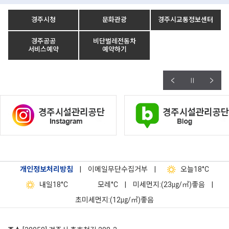
경주시청
문화관광
경주시교통정보센터
경주공공
비단벌레전동차
서비스예약
예약하기
개인정보처리방침
|
이메일무단수집거부
|
오늘
18°C
내일
18°C
모레
°C
|
미세먼지:(23㎍/㎥)좋음
|
초미세먼지:(12㎍/㎥)좋음