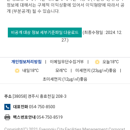
정보에 대해서는 구체적 이익상황에 있어서 이익형량에 따라서 공
개 (부분공개) 될 수 있습니다.
비공개 대상 정보 세부기준파일 다운로드
(최종수정일 : 2024. 12.
27.)
개인정보처리방침
|
이메일무단수집거부
|
오늘
18°C
내일
18°C
모레
°C
|
미세먼지:(23㎍/㎥)좋음
|
초미세먼지:(12㎍/㎥)좋음
주소
[38058] 경주시 충효천길 208-3
대표전화
054-750-8500
팩스번호안내
054-750-8519
Copyright(C) 2021 Gyeongju City Facilities Management Corporat