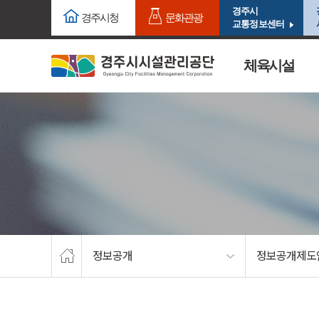
주요메뉴로 건너뛰기
본문으로가기
경주시
경주시청
문화관광
교통정보센터
체육시설
정보공개
정보공개제도