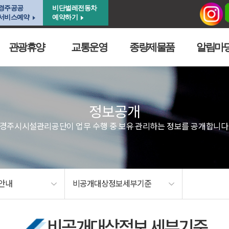
경주공공
비단벌레전동차
서비스예약
예약하기
관광휴양
교통운영
종량제물품
알림마
정보공개
경주시시설관리공단이 업무 수행 중 보유·관리하는 정보를 공개합니다
안내
비공개대상정보세부기준
비공개대상정보 세부기준