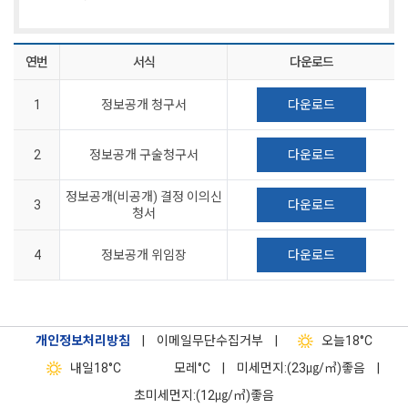
연번
서식
다운로드
1
정보공개 청구서
다운로드
2
정보공개 구술청구서
다운로드
정보공개(비공개) 결정 이의신
3
다운로드
청서
4
정보공개 위임장
다운로드
개인정보처리방침
|
이메일무단수집거부
|
오늘
18°C
내일
18°C
모레
°C
|
미세먼지:(23㎍/㎥)좋음
|
초미세먼지:(12㎍/㎥)좋음