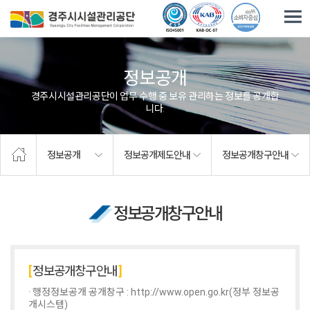
주요메뉴로 건너뛰기
본문으로가기
정보공개
경주시시설관리공단이 업무 수행 중 보유·관리하는 정보를 공개합
니다.
정보공개
정보공개제도안내
정보공개창구안내
정보공개창구안내
정보공개창구안내
· 행정정보공개 공개창구 :
http://www.open.go.kr(정부 정보공
개시스템)