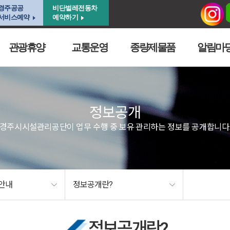
경주공공
비단벌레전동차
서비스예약
예약하기
관광휴양
교통운영
종량제물품
알림마
정보공개
경주시시설관리공단이 업무 수행 중 보유·관리하는 정보를 공개합니다
안내
정보공개란?
정보공개란?