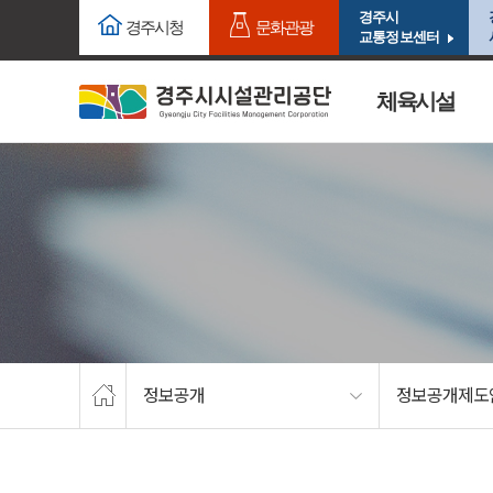
주요메뉴로 건너뛰기
본문으로가기
경주시
경주시청
문화관광
교통정보센터
체육시설
정보공개
정보공개제도