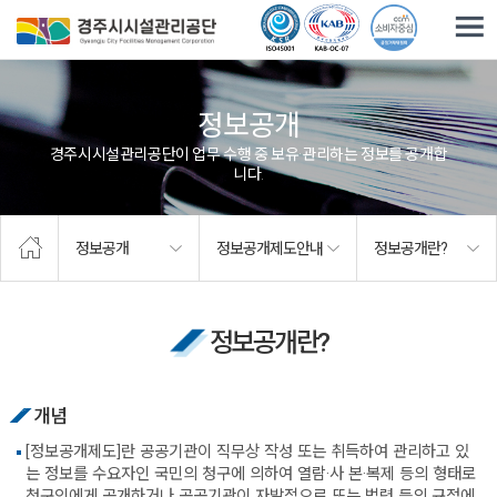
주요메뉴로 건너뛰기
본문으로가기
정보공개
경주시시설관리공단이 업무 수행 중 보유·관리하는 정보를 공개합
니다.
정보공개
정보공개제도안내
정보공개란?
정보공개란?
개념
[정보공개제도]란 공공기관이 직무상 작성 또는 취득하여 관리하고 있
는 정보를 수요자인 국민의 청구에 의하여 열람·사 본·복제 등의 형태로
청구인에게 공개하거나 공공기관이 자발적으로 또는 법령 등의 규정에