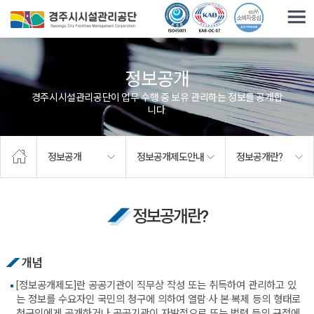
주요메뉴로 건너뛰기
본문으로가기
정보공개
경주시시설관리공단이 업무 수행 중 보유·관리하는 정보를 공개합
니다.
정보공개
정보공개제도안내
정보공개란?
정보공개란?
개념
[정보공개제도]란 공공기관이 직무상 작성 또는 취득하여 관리하고 있
는 정보를 수요자인 국민의 청구에 의하여 열람·사 본·복제 등의 형태로
청구인에게 공개하거나 공공기관이 자발적으로 또는 법령 등의 규정에