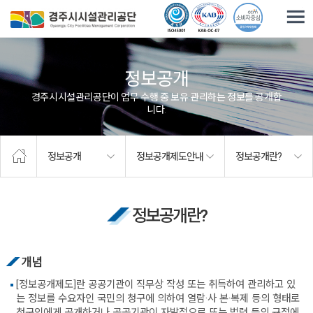
주요메뉴로 건너뛰기
본문으로가기
정보공개
경주시시설관리공단이 업무 수행 중 보유·관리하는 정보를 공개합
니다.
정보공개
정보공개제도안내
정보공개란?
정보공개란?
개념
[정보공개제도]란 공공기관이 직무상 작성 또는 취득하여 관리하고 있
는 정보를 수요자인 국민의 청구에 의하여 열람·사 본·복제 등의 형태로
청구인에게 공개하거나 공공기관이 자발적으로 또는 법령 등의 규정에