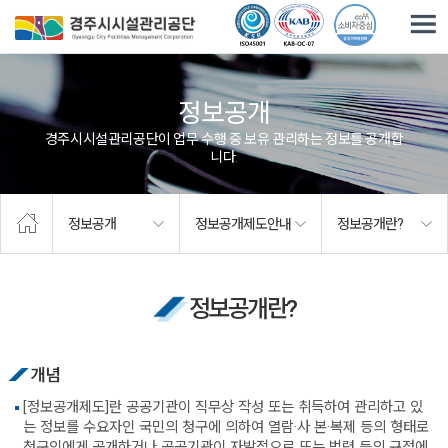
주요메뉴로 건너뛰기
본문으로가기
정보공개
경주시시설관리공단이 업무 수행 중 보유·관리하는 정보를 공개합
니다.
정보공개
정보공개제도안내
정보공개란?
정보공개란?
개념
[정보공개제도]란 공공기관이 직무상 작성 또는 취득하여 관리하고 있
는 정보를 수요자인 국민의 청구에 의하여 열람·사 본·복제 등의 형태로
청구인에게 공개하거나 공공기관이 자발적으로 또는 법령 등의 규정에