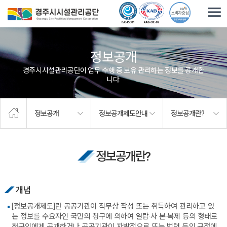
주요메뉴로 건너뛰기
본문으로가기
정보공개
경주시시설관리공단이 업무 수행 중 보유·관리하는 정보를 공개합
니다.
정보공개
정보공개제도안내
정보공개란?
정보공개란?
개념
[정보공개제도]란 공공기관이 직무상 작성 또는 취득하여 관리하고 있
는 정보를 수요자인 국민의 청구에 의하여 열람·사 본·복제 등의 형태로
청구인에게 공개하거나 공공기관이 자발적으로 또는 법령 등의 규정에