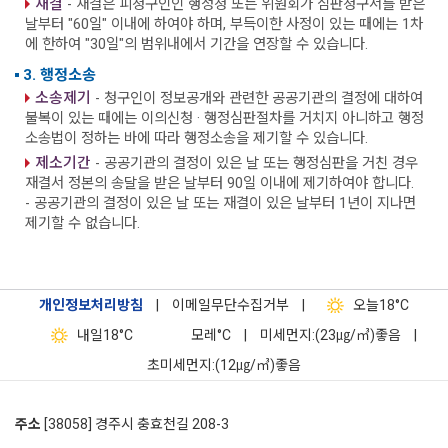
재결
- 재결은 피청구인인 행정청 또는 위원회가 심판청구서를 받은
날부터 "60일" 이내에 하여야 하며, 부득이한 사정이 있는 때에는 1차
에 한하여 "30일"의 범위내에서 기간을 연장할 수 있습니다.
3. 행정소송
소송제기
- 청구인이 정보공개와 관련한 공공기관의 결정에 대하여
불복이 있는 때에는 이의신청 · 행정심판절차를 거치지 아니하고 행정
소송법이 정하는 바에 따라 행정소송을 제기할 수 있습니다.
제소기간
- 공공기관의 결정이 있은 날 또는 행정심판을 거친 경우
재결서 정본의 송달을 받은 날부터 90일 이내에 제기하여야 합니다.
- 공공기관의 결정이 있은 날 또는 재결이 있은 날부터 1년이 지나면
제기할 수 없습니다.
개인정보처리방침
|
이메일무단수집거부
|
오늘
18°C
내일
18°C
모레
°C
|
미세먼지:(23㎍/㎥)좋음
|
초미세먼지:(12㎍/㎥)좋음
주소
[38058] 경주시 충효천길 208-3