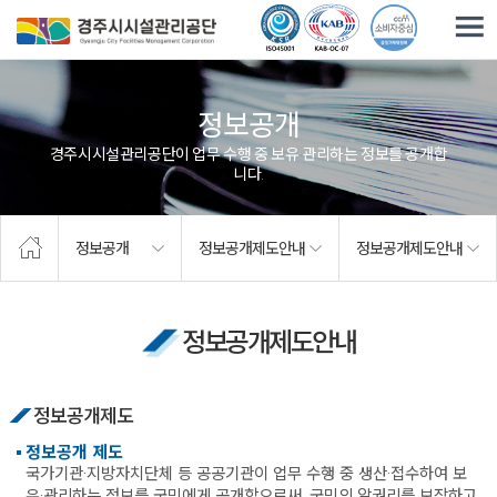
주요메뉴로 건너뛰기
본문으로가기
정보공개
경주시시설관리공단이 업무 수행 중 보유·관리하는 정보를 공개합
니다.
정보공개
정보공개제도안내
정보공개제도안내
정보공개제도안내
정보공개제도
정보공개 제도
국가기관·지방자치단체 등 공공기관이 업무 수행 중 생산·접수하여 보
유·관리하는 정보를 국민에게 공개함으로써, 국민의 알권리를 보장하고