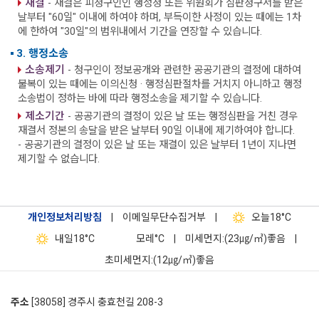
재결
- 재결은 피청구인인 행정청 또는 위원회가 심판청구서를 받은
날부터 "60일" 이내에 하여야 하며, 부득이한 사정이 있는 때에는 1차
에 한하여 "30일"의 범위내에서 기간을 연장할 수 있습니다.
3. 행정소송
소송제기
- 청구인이 정보공개와 관련한 공공기관의 결정에 대하여
불복이 있는 때에는 이의신청 · 행정심판절차를 거치지 아니하고 행정
소송법이 정하는 바에 따라 행정소송을 제기할 수 있습니다.
제소기간
- 공공기관의 결정이 있은 날 또는 행정심판을 거친 경우
재결서 정본의 송달을 받은 날부터 90일 이내에 제기하여야 합니다.
- 공공기관의 결정이 있은 날 또는 재결이 있은 날부터 1년이 지나면
제기할 수 없습니다.
개인정보처리방침
|
이메일무단수집거부
|
오늘
18°C
내일
18°C
모레
°C
|
미세먼지:(23㎍/㎥)좋음
|
초미세먼지:(12㎍/㎥)좋음
주소
[38058] 경주시 충효천길 208-3