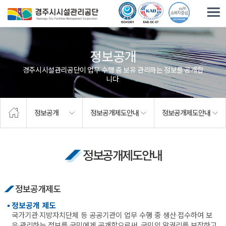
주요메뉴로 건너뛰기
본문으로가기
정보공개
경주시시설관리공단이 업무 수행 중 보유·관리하는 정보를 공개합
니다.
정보공개
정보공개제도안내
정보공개제도안내
정보공개제도안내
정보공개제도
정보공개 제도
국가기관·지방자치단체 등 공공기관이 업무 수행 중 생산·접수하여 보
유·관리하는 정보를 국민에게 공개함으로써, 국민의 알권리를 보장하고