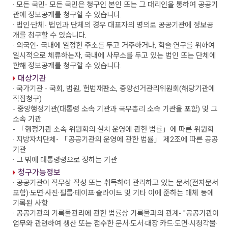
· 모든 국민
- 모든 국민은 청구인 본인 또는 그 대리인을 통하여 공공기
관에 정보공개를 청구할 수 있습니다.
· 법인·단체
- 법인과 단체의 경우 대표자의 명의로 공공기관에 정보공
개를 청구할 수 있습니다.
· 외국인
- 국내에 일정한 주소를 두고 거주하거나, 학술·연구를 위하여
일시적으로 체류하는자, 국내에 사무소를 두고 있는 법인 또는 단체에
한해 정보공개를 청구할 수 있습니다.
대상기관
· 국가기관
- 국회, 법원, 헌법재판소, 중앙선거관리위원회(해당기관에
직접청구)
- 중앙행정기관(대통령 소속 기관과 국무총리 소속 기관을 포함) 및 그
소속 기관
- 「행정기관 소속 위원회의 설치·운영에 관한 법률」에 따른 위원회
· 지방자치단체
- 「공공기관의 운영에 관한 법률」 제2조에 따른 공공
기관
· 그 밖에 대통령령으로 정하는 기관
청구가능정보
· 공공기관이 직무상 작성 또는 취득하여 관리하고 있는 문서(전자문서
포함)·도면·사진·필름·테이프·슬라이드 및 기타 이에 준하는 매체 등에
기록된 사항
· 공공기관의 기록물관리에 관한 법률상 기록물과의 관계
- "공공기관이
업무와 관련하여 생산 또는 접수한 문서·도서·대장·카드·도면·시청각물·