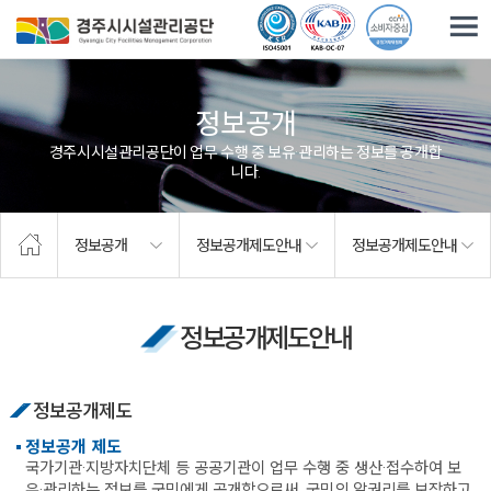
주요메뉴로 건너뛰기
본문으로가기
정보공개
경주시시설관리공단이 업무 수행 중 보유·관리하는 정보를 공개합
니다.
정보공개
정보공개제도안내
정보공개제도안내
정보공개제도안내
정보공개제도
정보공개 제도
국가기관·지방자치단체 등 공공기관이 업무 수행 중 생산·접수하여 보
유·관리하는 정보를 국민에게 공개함으로써, 국민의 알권리를 보장하고