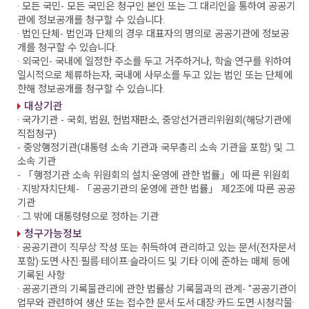
· 모든 국민
- 모든 국민은 청구인 본인 또는 그 대리인을 통하여 공공기
관에 정보공개를 청구할 수 있습니다.
· 법인·단체
- 법인과 단체의 경우 대표자의 명의로 공공기관에 정보공
개를 청구할 수 있습니다.
· 외국인
- 국내에 일정한 주소를 두고 거주하거나, 학술·연구를 위하여
일시적으로 체류하는자, 국내에 사무소를 두고 있는 법인 또는 단체에
한해 정보공개를 청구할 수 있습니다.
대상기관
· 국가기관
- 국회, 법원, 헌법재판소, 중앙선거관리위원회(해당기관에
직접청구)
- 중앙행정기관(대통령 소속 기관과 국무총리 소속 기관을 포함) 및 그
소속 기관
- 「행정기관 소속 위원회의 설치·운영에 관한 법률」에 따른 위원회
· 지방자치단체
- 「공공기관의 운영에 관한 법률」 제2조에 따른 공공
기관
· 그 밖에 대통령령으로 정하는 기관
청구가능정보
· 공공기관이 직무상 작성 또는 취득하여 관리하고 있는 문서(전자문서
포함)·도면·사진·필름·테이프·슬라이드 및 기타 이에 준하는 매체 등에
기록된 사항
· 공공기관의 기록물관리에 관한 법률상 기록물과의 관계
- "공공기관이
업무와 관련하여 생산 또는 접수한 문서·도서·대장·카드·도면·시청각물·