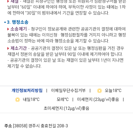
재결
- 재결은 피청구인인 행정청 또는 위원회가 심판청구서를 받은
날부터 "60일" 이내에 하여야 하며, 부득이한 사정이 있는 때에는 1차
에 한하여 "30일"의 범위내에서 기간을 연장할 수 있습니다.
3. 행정소송
소송제기
- 청구인이 정보공개와 관련한 공공기관의 결정에 대하여
불복이 있는 때에는 이의신청 · 행정심판절차를 거치지 아니하고 행정
소송법이 정하는 바에 따라 행정소송을 제기할 수 있습니다.
제소기간
- 공공기관의 결정이 있은 날 또는 행정심판을 거친 경우
재결서 정본의 송달을 받은 날부터 90일 이내에 제기하여야 합니다.
- 공공기관의 결정이 있은 날 또는 재결이 있은 날부터 1년이 지나면
제기할 수 없습니다.
개인정보처리방침
|
이메일무단수집거부
|
오늘
18°C
내일
18°C
모레
°C
|
미세먼지:(23㎍/㎥)좋음
|
초미세먼지:(12㎍/㎥)좋음
주소
[38058] 경주시 충효천길 208-3