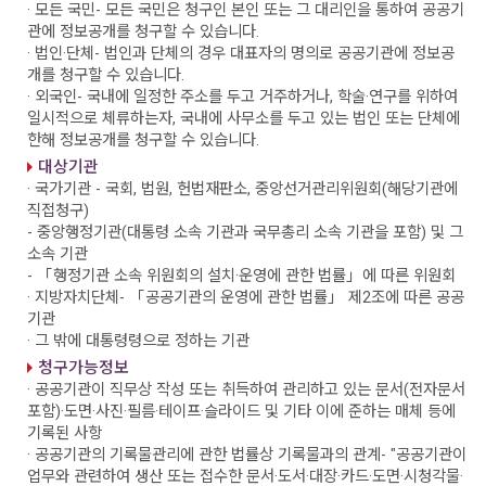
· 모든 국민
- 모든 국민은 청구인 본인 또는 그 대리인을 통하여 공공기
관에 정보공개를 청구할 수 있습니다.
· 법인·단체
- 법인과 단체의 경우 대표자의 명의로 공공기관에 정보공
개를 청구할 수 있습니다.
· 외국인
- 국내에 일정한 주소를 두고 거주하거나, 학술·연구를 위하여
일시적으로 체류하는자, 국내에 사무소를 두고 있는 법인 또는 단체에
한해 정보공개를 청구할 수 있습니다.
대상기관
· 국가기관
- 국회, 법원, 헌법재판소, 중앙선거관리위원회(해당기관에
직접청구)
- 중앙행정기관(대통령 소속 기관과 국무총리 소속 기관을 포함) 및 그
소속 기관
- 「행정기관 소속 위원회의 설치·운영에 관한 법률」에 따른 위원회
· 지방자치단체
- 「공공기관의 운영에 관한 법률」 제2조에 따른 공공
기관
· 그 밖에 대통령령으로 정하는 기관
청구가능정보
· 공공기관이 직무상 작성 또는 취득하여 관리하고 있는 문서(전자문서
포함)·도면·사진·필름·테이프·슬라이드 및 기타 이에 준하는 매체 등에
기록된 사항
· 공공기관의 기록물관리에 관한 법률상 기록물과의 관계
- "공공기관이
업무와 관련하여 생산 또는 접수한 문서·도서·대장·카드·도면·시청각물·