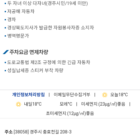
두 자녀 이상 다자녀(경주시민/19세 미만)
저공해 자동차
경차
경상북도지사가 발급한 자원봉사자증 소지자
병역명문가
주차요금 면제차량
도로교통법 제2조 규정에 의한 긴급 자동차
성실납세증 스티커 부착 차량
개인정보처리방침
|
이메일무단수집거부
|
오늘
18°C
내일
18°C
모레
°C
|
미세먼지:(23㎍/㎥)좋음
|
초미세먼지:(12㎍/㎥)좋음
주소
[38058] 경주시 충효천길 208-3