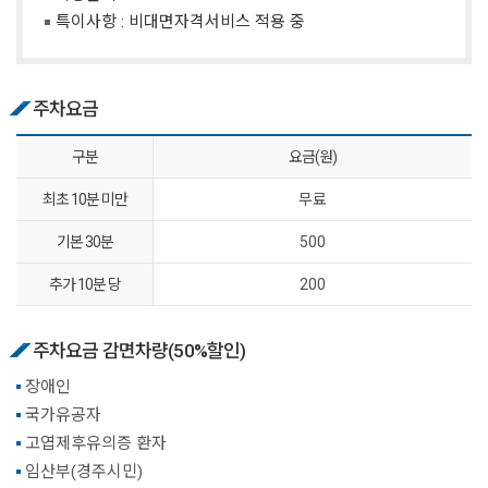
특이사항 : 비대면자격서비스 적용 중
주차요금
구분
요금(원)
최초 10분 미만
무료
기본 30분
500
추가 10분 당
200
주차요금 감면차량(50%할인)
장애인
국가유공자
고엽제후유의증 환자
임산부(경주시민)