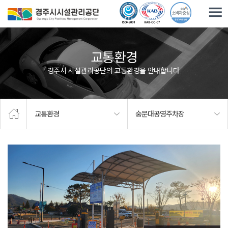
주요메뉴로 건너뛰기
본문으로가기
교통환경
경주시 시설관리공단의 교통환경을 안내합니다.
교통환경
숭문대공영주차장