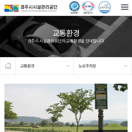
주요메뉴로 건너뛰기
본문으로가기
교통환경
경주시 시설관리공단의 교통환경을 안내합니다.
교통환경
노상주차장