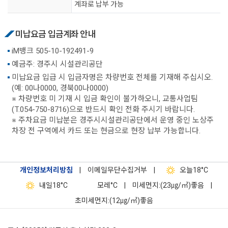
계좌로 납부 가능
미납요금 입금계좌 안내
iM뱅크 505-10-192491-9
예금주: 경주시 시설관리공단
미납요금 입급 시 입금자명은 차량번호 전체를 기재해 주십시오.
(예: 00나0000, 경북00나0000)
※ 차량번호 미 기재 시 입금 확인이 불가하오니, 교통사업팀
(T.054-750-8716)으로 반드시 확인 전화 주시기 바랍니다.
※ 주차요금 미납분은 경주시시설관리공단에서 운영 중인 노상주
차장 전 구역에서 카드 또는 현금으로 현장 납부 가능합니다.
개인정보처리방침
|
이메일무단수집거부
|
오늘
18°C
내일
18°C
모레
°C
|
미세먼지:(23㎍/㎥)좋음
|
초미세먼지:(12㎍/㎥)좋음