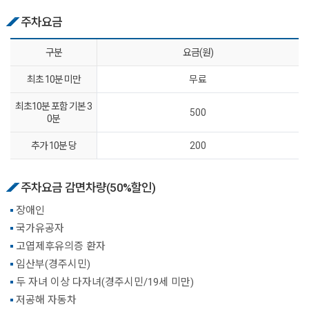
주차요금
구분
요금(원)
최초 10분 미만
무료
최초10분 포함 기본 3
500
0분
추가 10분 당
200
주차요금 감면차량(50%할인)
장애인
국가유공자
고엽제후유의증 환자
임산부(경주시민)
두 자녀 이상 다자녀(경주시민/19세 미만)
저공해 자동차