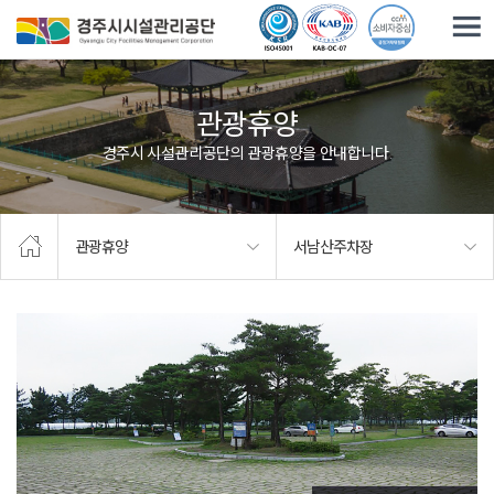
주요메뉴로 건너뛰기
본문으로가기
관광휴양
경주시 시설관리공단의 관광휴양을 안내합니다.
관광휴양
서남산주차장