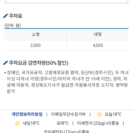
주차료
(단위: 원)
소 형
대 형
2,000
4,000
주차요금 감면차량(50% 할인)
장애인, 국가유공자, 고엽제후유증 환자, 임산부(경주시민), 두 자녀
이상 다자녀 가정(경주시민/마지막 자녀가 만 19세 미만), 경차, 저
공해 자동차, 경상북도지사가 발급한 자원봉사자증 소지자, 병역명
문가
개인정보처리방침
|
이메일무단수집거부
|
오늘
18°C
내일
18°C
모레
°C
|
미세먼지:(23㎍/㎥)좋음
|
초미세먼지:(12㎍/㎥)좋음