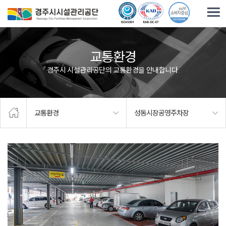
주요메뉴로 건너뛰기
본문으로가기
교통환경
경주시 시설관리공단의 교통환경을 안내합니다.
교통환경
성동시장공영주차장