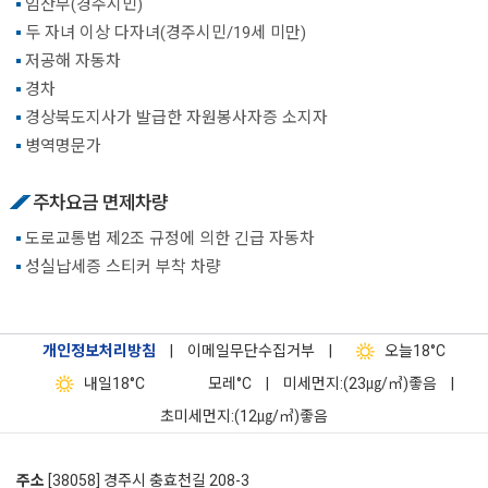
임산부(경주시민)
두 자녀 이상 다자녀(경주시민/19세 미만)
저공해 자동차
경차
경상북도지사가 발급한 자원봉사자증 소지자
병역명문가
주차요금 면제차량
도로교통법 제2조 규정에 의한 긴급 자동차
성실납세증 스티커 부착 차량
개인정보처리방침
|
이메일무단수집거부
|
오늘
18°C
내일
18°C
모레
°C
|
미세먼지:(23㎍/㎥)좋음
|
초미세먼지:(12㎍/㎥)좋음
주소
[38058] 경주시 충효천길 208-3