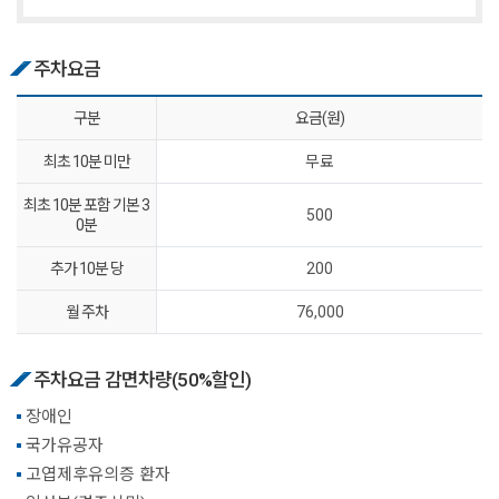
주차요금
구분
요금(원)
최초 10분 미만
무료
최초 10분 포함 기본 3
500
0분
추가 10분 당
200
월 주차
76,000
주차요금 감면차량(50%할인)
장애인
국가유공자
고엽제후유의증 환자