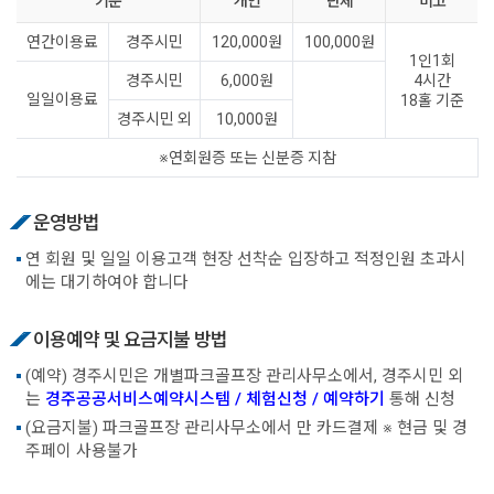
기준
개인
단체
비고
연간이용료
경주시민
120,000원
100,000원
1인1회
경주시민
6,000원
4시간
일일이용료
18홀 기준
경주시민 외
10,000원
※연회원증 또는 신분증 지참
운영방법
연 회원 및 일일 이용고객 현장 선착순 입장하고 적정인원 초과시
에는 대기하여야 합니다
이용예약 및 요금지불 방법
(예약) 경주시민은 개별파크골프장 관리사무소에서, 경주시민 외
는
경주공공서비스예약시스템 / 체험신청 / 예약하기
통해 신청
(요금지불) 파크골프장 관리사무소에서 만 카드결제 ※ 현금 및 경
주페이 사용불가