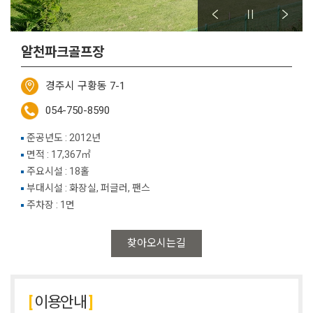
알천파크골프장
경주시 구황동 7-1
054-750-8590
준공년도 : 2012년
면적 : 17,367㎡
주요시설 : 18홀
부대시설 : 화장실, 퍼글러, 팬스
주차장 : 1면
찾아오시는길
이용안내