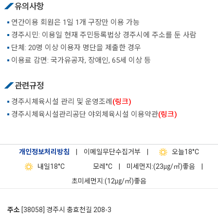
유의사항
연간이용 회원은 1일 1개 구장만 이용 가능
경주시민: 이용일 현재 주민등록법상 경주시에 주소를 둔 사람
단체: 20명 이상 이용자 명단을 제출한 경우
이용료 감면: 국가유공자, 장애인, 65세 이상 등
관련규정
경주시체육시설 관리 및 운영조례
(링크)
경주시체육시설관리공단 야외체육시설 이용약관
(링크)
개인정보처리방침
|
이메일무단수집거부
|
오늘
18°C
내일
18°C
모레
°C
|
미세먼지:(23㎍/㎥)좋음
|
초미세먼지:(12㎍/㎥)좋음
주소
[38058] 경주시 충효천길 208-3