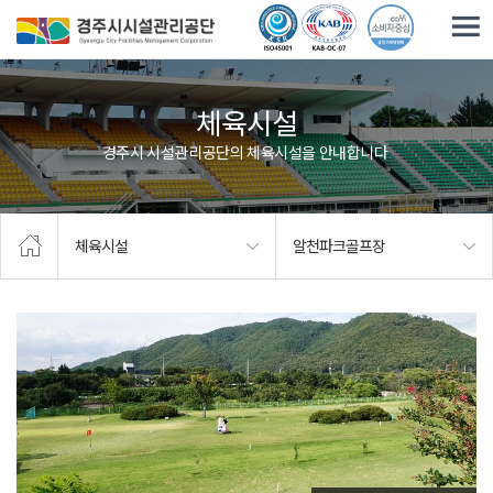
주요메뉴로 건너뛰기
본문으로가기
체육시설
경주시 시설관리공단의 체육시설을 안내합니다.
체육시설
알천파크골프장