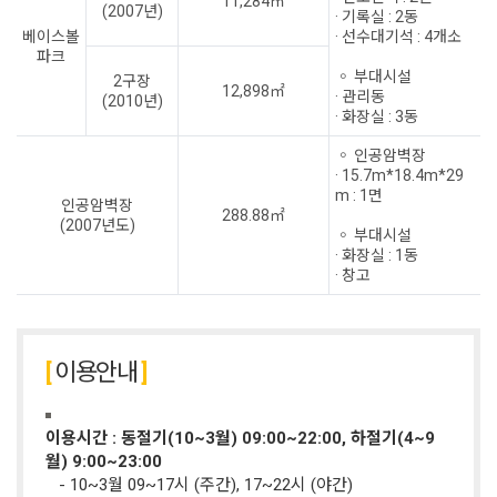
11,284㎡
(2007년)
· 기록실 : 2동
베이스볼
· 선수대기석 : 4개소
파크
◦ 부대시설
2구장
12,898㎡
· 관리동
(2010년)
· 화장실 : 3동
◦ 인공암벽장
· 15.7m*18.4m*29
m : 1면
인공암벽장
288.88㎡
(2007년도)
◦ 부대시설
· 화장실 : 1동
· 창고
이용안내
이용시간 : 동절기(10~3월) 09:00~22:00, 하절기(4~9
월) 9:00~23:00
- 10~3월 09~17시 (주간), 17~22시 (야간)