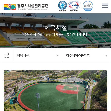
주요메뉴로 건너뛰기
본문으로가기
체육시설
경주시 시설관리공단의 체육시설을 안내합니다.
체육시설
경주베이스볼파크