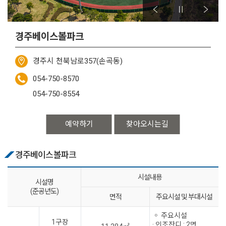
경주베이스볼파크
경주시 천북남로357(손곡동)
054-750-8570
054-750-8554
예약하기
찾아오시는길
경주베이스볼파크
시설내용
시설명
(준공년도)
면적
주요시설 및 부대시설
◦ 주요시설
1구장
· 인조잔디 : 2면