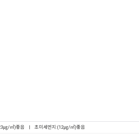
23㎍/㎥)좋음
|
초미세먼지:(12㎍/㎥)좋음