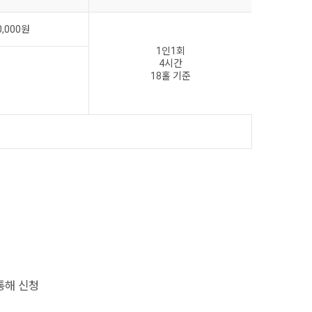
0,000원
1인1회
4시간
18홀 기준
통해 신청