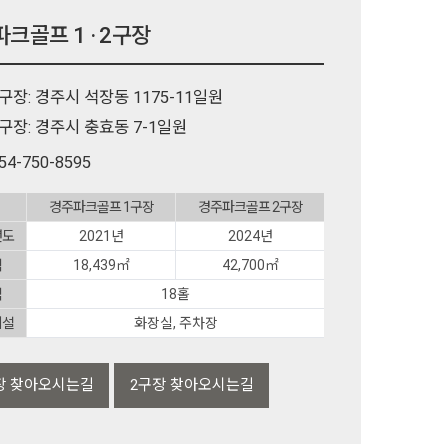
크골프 1 · 2구장
구장: 경주시 석장동 1175-11일원
구장: 경주시 충효동 7-1일원
54-750-8595
경주파크골프 1구장
경주파크골프 2구장
년도
2021년
2024년
적
18,439㎡
42,700㎡
격
18홀
시설
화장실, 주차장
장 찾아오시는길
2구장 찾아오시는길