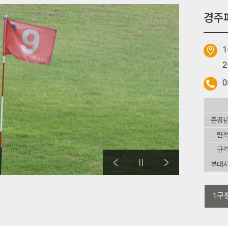
경주파
1
2
0
준공
면
규
부대
1구