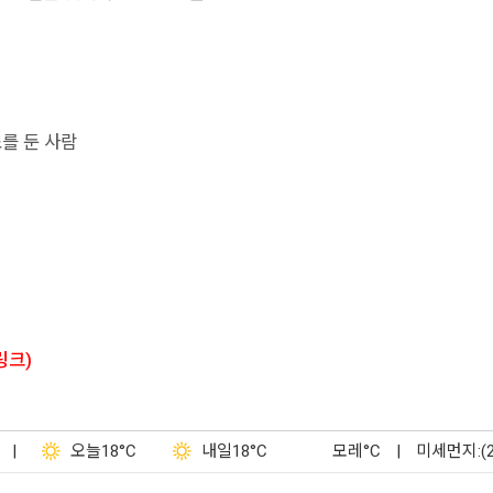
를 둔 사람
링크)
|
오늘
18°C
내일
18°C
모레
°C
|
미세먼지:(