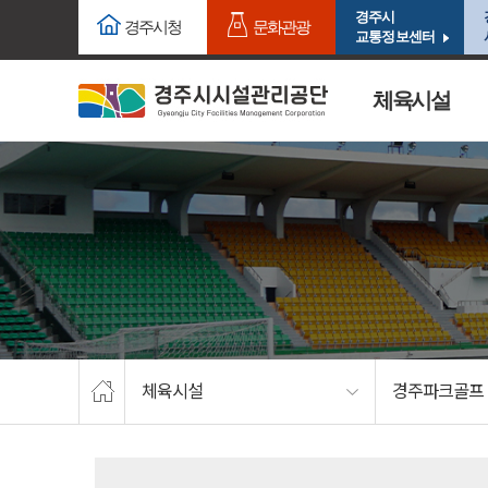
주요메뉴로 건너뛰기
본문으로가기
경주시
경주시청
문화관광
교통정보센터
체육시설
체육시설
경주파크골프 1