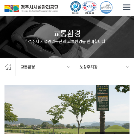
주요메뉴로 건너뛰기
본문으로가기
교통환경
경주시 시설관리공단의 교통환경을 안내합니다.
교통환경
노상주차장