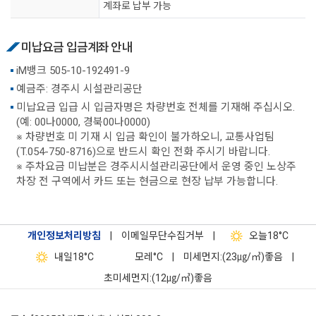
계좌로 납부 가능
미납요금 입금계좌 안내
iM뱅크 505-10-192491-9
예금주: 경주시 시설관리공단
미납요금 입급 시 입금자명은 차량번호 전체를 기재해 주십시오.
(예: 00나0000, 경북00나0000)
※ 차량번호 미 기재 시 입금 확인이 불가하오니, 교통사업팀
(T.054-750-8716)으로 반드시 확인 전화 주시기 바랍니다.
※ 주차요금 미납분은 경주시시설관리공단에서 운영 중인 노상주
차장 전 구역에서 카드 또는 현금으로 현장 납부 가능합니다.
개인정보처리방침
|
이메일무단수집거부
|
오늘
18°C
내일
18°C
모레
°C
|
미세먼지:(23㎍/㎥)좋음
|
초미세먼지:(12㎍/㎥)좋음