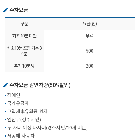
주차요금
구분
요금(원)
최초 10분 미만
무료
최초10분 포함 기본 3
500
0분
추가 10분 당
200
주차요금 감면차량(50%할인)
장애인
국가유공자
고엽제후유의증 환자
임산부(경주시민)
두 자녀 이상 다자녀(경주시민/19세 미만)
저공해 자동차