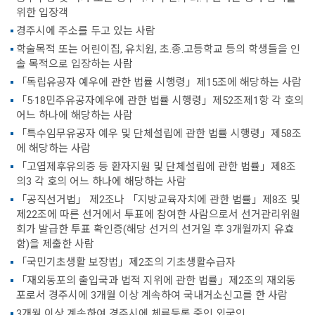
위한 입장객
경주시에 주소를 두고 있는 사람
학술목적 또는 어린이집, 유치원, 초.종.고등학교 등의 학생들을 인
솔 목적으로 입장하는 사람
「독립유공자 예우에 관한 법률 시행령」제15조에 해당하는 사람
「5·18민주유공자예우에 관한 법률 시행령」제52조제1항 각 호의
어느 하나에 해당하는 사람
「특수임무유공자 예우 및 단체설립에 관한 법률 시행령」제58조
에 해당하는 사람
「고엽제후유의증 등 환자지원 및 단체설립에 관한 법률」제8조
의3 각 호의 어느 하나에 해당하는 사람
「공직선거법」 제2조나 「지방교육자치에 관한 법률」제8조 및
제22조에 따른 선거에서 투표에 참여한 사람으로서 선거관리위원
회가 발급한 투표 확인증(해당 선거의 선거일 후 3개월까지 유효
함)을 제출한 사람
「국민기초생활 보장법」제2조의 기초생활수급자
「재외동포의 출입국과 법적 지위에 관한 법률」제2조의 재외동
포로서 경주시에 3개월 이상 계속하여 국내거소신고를 한 사람
3개월 이상 계속하여 경주시에 체류등록 중인 외국인