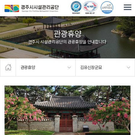
주요메뉴로 건너뛰기
본문으로가기
관광휴양
경주시 시설관리공단의 관광휴양을 안내합니다.
관광휴양
김유신장군묘