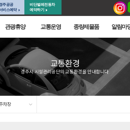
경주공공
비단벌레전동차
서비스예약
예약하기
관광휴양
교통운영
종량제물품
알림마
교통환경
경주시 시설관리공단의 교통환경을 안내합니다.
주차장