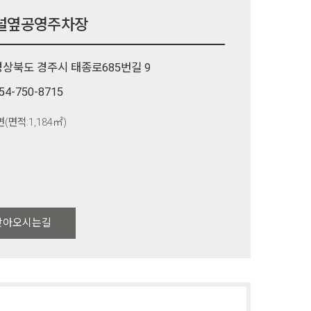
널옆공영주차장
경상북도 경주시 태종로685번길 9
54-750-8715
면(면적:1,184㎡)
찾아오시는길