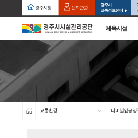
주요메뉴로 건너뛰기
본문으로가기
경주시
경주시청
문화관광
교통정보센터
체육시설
교통환경
터미널옆공영