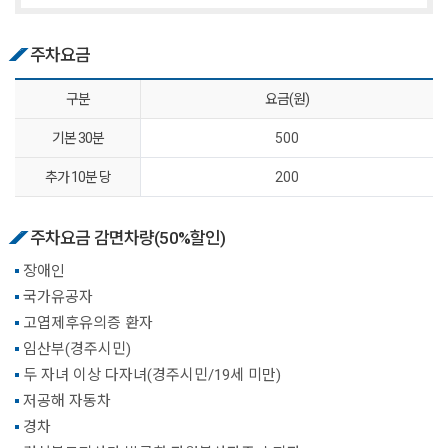
주차요금
구분
요금(원)
기본 30분
500
추가 10분 당
200
주차요금 감면차량(50%할인)
장애인
국가유공자
고엽제후유의증 환자
임산부(경주시민)
두 자녀 이상 다자녀(경주시민/19세 미만)
저공해 자동차
경차