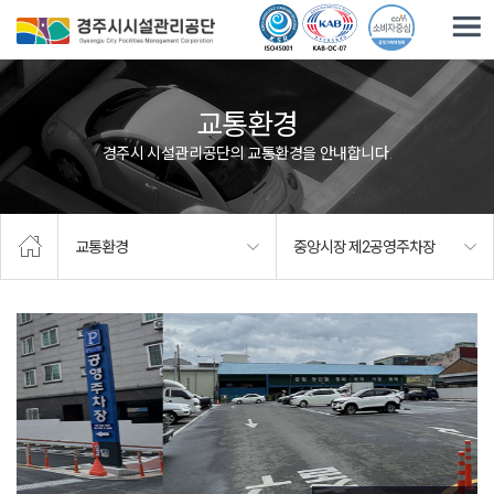
주요메뉴로 건너뛰기
본문으로가기
교통환경
경주시 시설관리공단의 교통환경을 안내합니다.
교통환경
중앙시장 제2공영주차장