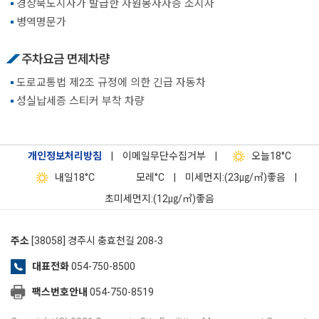
경상북도지사가 발급한 자원봉사자증 소지자
병역명문가
주차요금 면제차량
도로교통법 제2조 규정에 의한 긴급 자동차
성실납세증 스티커 부착 차량
개인정보처리방침
|
이메일무단수집거부
|
오늘
18°C
내일
18°C
모레
°C
|
미세먼지:(23㎍/㎥)좋음
|
초미세먼지:(12㎍/㎥)좋음
주소
[38058] 경주시 충효천길 208-3
대표전화
054-750-8500
팩스번호안내
054-750-8519