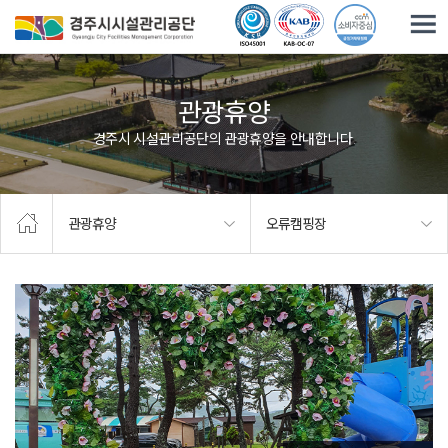
주요메뉴로 건너뛰기
본문으로가기
관광휴양
경주시 시설관리공단의 관광휴양을 안내합니다.
관광휴양
오류캠핑장