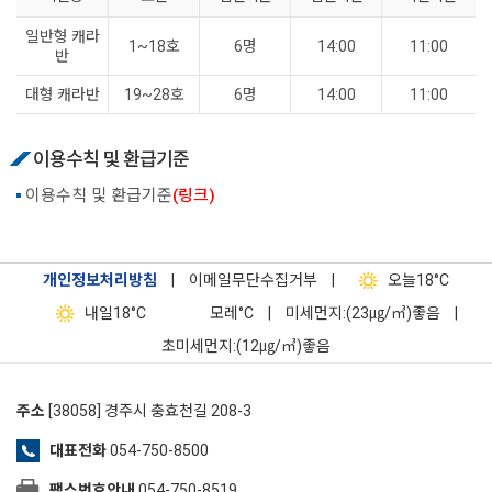
일반형 캐라
1~18호
6명
14:00
11:00
반
대형 캐라반
19~28호
6명
14:00
11:00
이용수칙 및 환급기준
이용수칙 및 환급기준
(링크)
개인정보처리방침
|
이메일무단수집거부
|
오늘
18°C
내일
18°C
모레
°C
|
미세먼지:(23㎍/㎥)좋음
|
초미세먼지:(12㎍/㎥)좋음
주소
[38058] 경주시 충효천길 208-3
대표전화
054-750-8500
팩스번호안내
054-750-8519