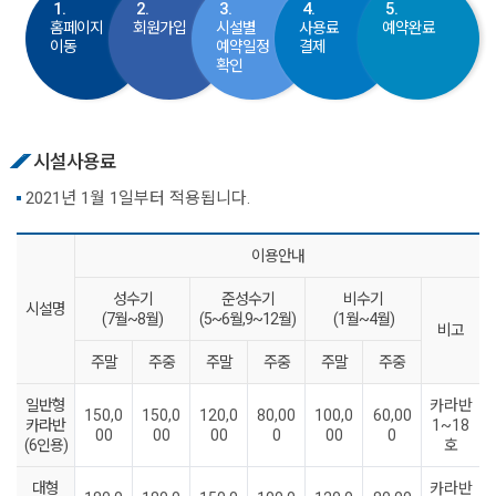
1.
2.
3.
4.
5.
홈페이지
회원가입
시설별
사용료
예약완료
이동
예약일정
결제
확인
시설사용료
2021년 1월 1일부터 적용됩니다.
이용안내
성수기
준성수기
비수기
시설명
(7월~8월)
(5~6월,9~12월)
(1월~4월)
비고
주말
주중
주말
주중
주말
주중
일반형
카라반
150,0
150,0
120,0
80,00
100,0
60,00
카라반
1~18
00
00
00
0
00
0
(6인용)
호
대형
카라반