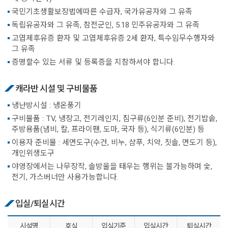
국민기초생활보장법에따른 수급자, 국가유공자와 그 유족
독립유공자와 그 유족, 참전군인, 5.18 민주유공자와 그 유족
고엽제후유증 환자 및 고엽체후유증 2세 환자, 특수임무수행자와
그 유족
증명할수 있는 서류 및 등록증을 지참하셔야 합니다.
캐라반 시설 및 구비물품
냉난방시설 : 냉온풍기
구비물품 : TV, 냉장고, 전기레인지, 침구류(6인분 준비), 전기밥솥,
주방용품(냄비, 칼, 프라이팬, 도마, 국자 등), 식기류(6인분) 등
이용자 준비물 : 세면도구(수건, 비누, 샴푸, 치약, 칫솔, 면도기 등),
개인위생도구
야영장에서는 나무장작, 솔방울을 태우는 행위는 불가능하며 숯,
전기, 가스버너만 사용가능합니다.
입실/퇴실시간
시설명
호실
입실기준
입실시간
퇴실시간