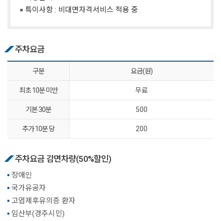
특이사항 : 비대면자격서비스 적용 중
주차요금
구분
요금(원)
최초 10분 미만
무료
기본 30분
500
추가 10분 당
200
주차요금 감면차량(50%할인)
장애인
국가유공자
고엽제후유의증 환자
임산부(경주시민)