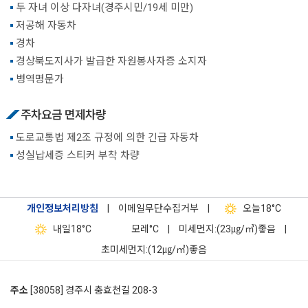
두 자녀 이상 다자녀(경주시민/19세 미만)
저공해 자동차
경차
경상북도지사가 발급한 자원봉사자증 소지자
병역명문가
주차요금 면제차량
도로교통법 제2조 규정에 의한 긴급 자동차
성실납세증 스티커 부착 차량
개인정보처리방침
|
이메일무단수집거부
|
오늘
18°C
내일
18°C
모레
°C
|
미세먼지:(23㎍/㎥)좋음
|
초미세먼지:(12㎍/㎥)좋음
주소
[38058] 경주시 충효천길 208-3