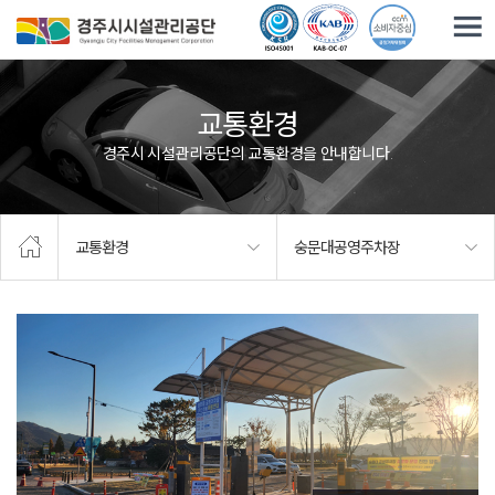
주요메뉴로 건너뛰기
본문으로가기
교통환경
경주시 시설관리공단의 교통환경을 안내합니다.
교통환경
숭문대공영주차장