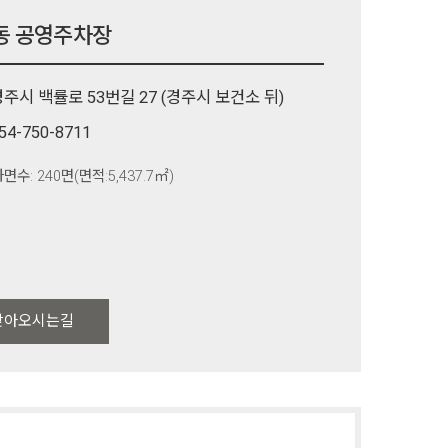
동 공영주차장
경주시 백률로 53번길 27
(경주시 보건소 뒤)
54-750-8711
면수: 240면(면적:5,437.7㎡)
찾아오시는길