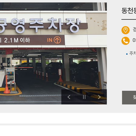
동천
0
주차