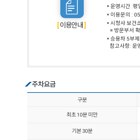
운영시간 :평일 
이용문의 : 05
시청사·보건소
이용안내
※ 방문부서 확
승용차 5부제 
참고사항: 운
주차요금
구분
최초 10분 미만
기본 30분