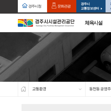
주요메뉴로 건너뛰기
본문으로가기
경주시
경주시청
문화관광
교통정보센터
체육시설
교통환경
동천동 공영