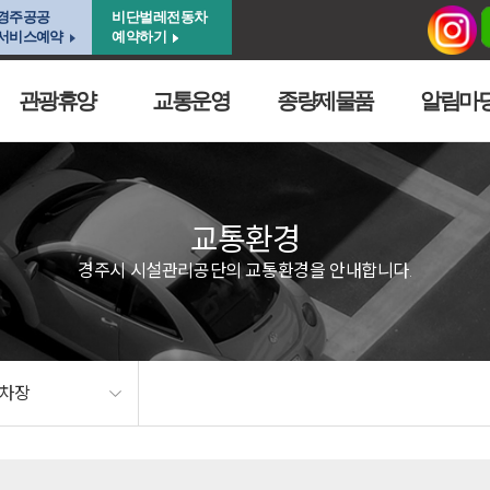
경주공공
비단벌레전동차
서비스예약
예약하기
관광휴양
교통운영
종량제물품
알림마
교통환경
경주시 시설관리공단의 교통환경을 안내합니다.
주차장