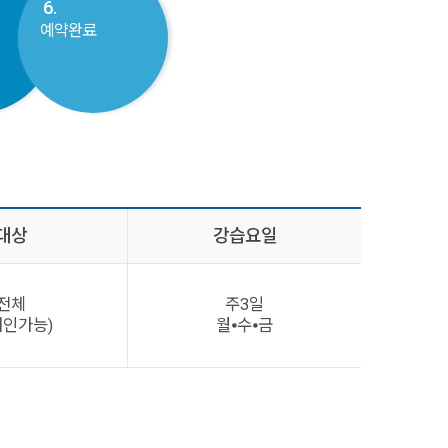
6.
예약완료
대상
강습요일
전체
주3일
애인가능)
월⦁수⦁금