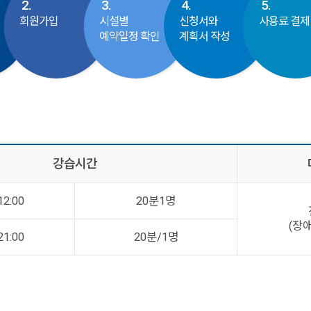
2.
3.
4.
5.
회원가입
시설별
신청서와
사용료 결제
동
예약일정 확인
계획서 작성
강습시간
12:00
20분1명
(장
21:00
20분/1명