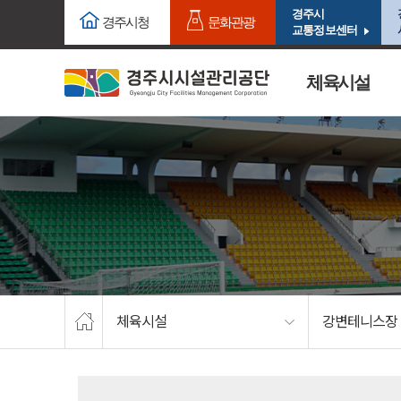
주요메뉴로 건너뛰기
본문으로가기
경주시
경주시청
문화관광
교통정보센터
체육시설
체육시설
강변테니스장