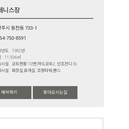
테니스장
주시 동천동 733-1
54-750-8591
년도 : 1982년
 : 11,934㎡
시설 : 코트현황 10면(하드코트2, 인조잔디 8)
시설 : 화장실,휴게실, 조명타워,팬스
예약하기
찾아오시는길