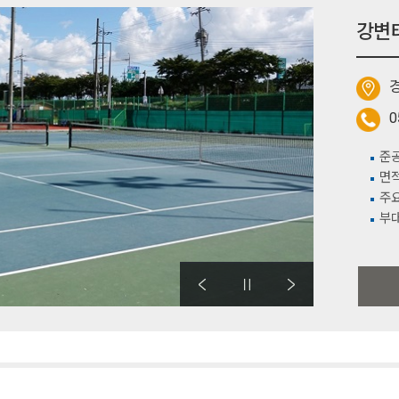
강변
경
0
준공
면적
주요
부대