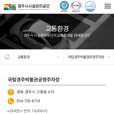
주요메뉴로 건너뛰기
본문으로가기
교통환경
경주시 시설관리공단의 교통환경을 안내합니다.
교통환경
국립경주박물관공영주차장
국립경주박물관공영주차장
경북 경주시 구황동 619
054-750-8718
264면(※ 면적: 14,000㎡)