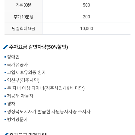
기본 30분
500
추가 10분 당
200
당일 최대 요금
10,000
주차요금 감면차량(50%할인)
장애인
국가유공자
고엽제후유의증 환자
임산부(경주시민)
두 자녀 이상 다자녀(경주시민/19세 미만)
저공해 자동차
경차
경상북도지사가 발급한 자원봉사자증 소지자
병역명문가