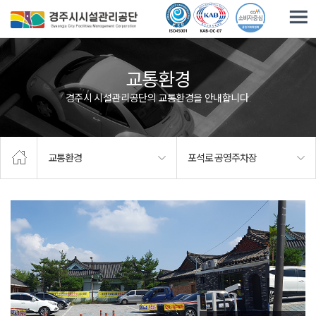
주요메뉴로 건너뛰기
본문으로가기
교통환경
경주시 시설관리공단의 교통환경을 안내합니다.
교통환경
포석로 공영주차장