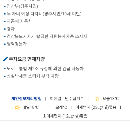
임산부(경주시민)
두 자녀 이상 다자녀(경주시민/19세 미만)
저공해 자동차
경차
경상북도지사가 발급한 자원봉사자증 소지자
병역명문가
주차요금 면제차량
도로교통법 제2조 규정에 의한 긴급 자동차
성실납세증 스티커 부착 차량
개인정보처리방침
|
이메일무단수집거부
|
오늘
18°C
내일
18°C
모레
°C
|
미세먼지:(23㎍/㎥)좋음
|
초미세먼지:(12㎍/㎥)좋음