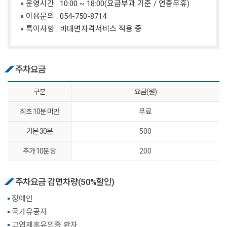
운영시간 : 10:00 ~ 18:00(요금부과 기준 / 연중무휴)
이용문의 :
054-750-8714
특이사항 : 비대면자격서비스 적용 중
주차요금
구분
요금(원)
최초 10분 미만
무료
기본 30분
500
추가 10분 당
200
주차요금 감면차량(50%할인)
장애인
국가유공자
고엽제후유의증 환자