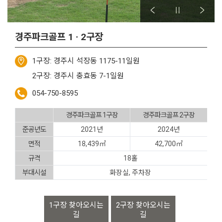
경주파크골프 1 · 2구장
1구장: 경주시 석장동 1175-11일원
2구장: 경주시 충효동 7-1일원
054-750-8595
경주파크골프 1구장
경주파크골프 2구장
준공년도
2021년
2024년
면적
18,439㎡
42,700㎡
규격
18홀
부대시설
화장실, 주차장
1구장 찾아오시는
2구장 찾아오시는
길
길