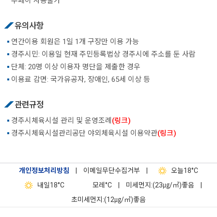
주페이 사용불가
유의사항
연간이용 회원은 1일 1개 구장만 이용 가능
경주시민: 이용일 현재 주민등록법상 경주시에 주소를 둔 사람
단체: 20명 이상 이용자 명단을 제출한 경우
이용료 감면: 국가유공자, 장애인, 65세 이상 등
관련규정
경주시체육시설 관리 및 운영조례
(링크)
경주시체육시설관리공단 야외체육시설 이용약관
(링크)
개인정보처리방침
|
이메일무단수집거부
|
오늘
18°C
내일
18°C
모레
°C
|
미세먼지:(23㎍/㎥)좋음
|
초미세먼지:(12㎍/㎥)좋음