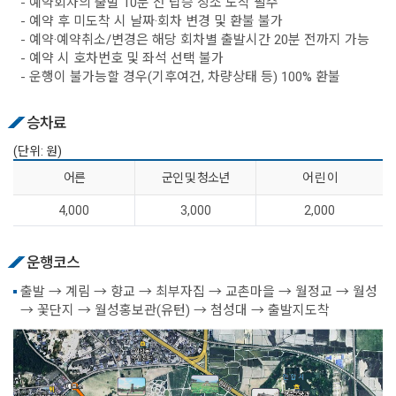
- 예약회차의 출발 10분 전 탑승 장소 도착 필수
- 예약 후 미도착 시 날짜·회차 변경 및 환불 불가
- 예약·예약취소/변경은 해당 회차별 출발시간 20분 전까지 가능
- 예약 시 호차번호 및 좌석 선택 불가
- 운행이 불가능할 경우(기후여건, 차량상태 등) 100% 환불
승차료
(단위: 원)
어른
군인 및 청소년
어 린 이
4,000
3,000
2,000
운행코스
출발 → 계림 → 향교 → 최부자집 → 교촌마을 → 월정교 → 월성
→ 꽃단지 → 월성홍보관(유턴) → 첨성대 → 출발지도착