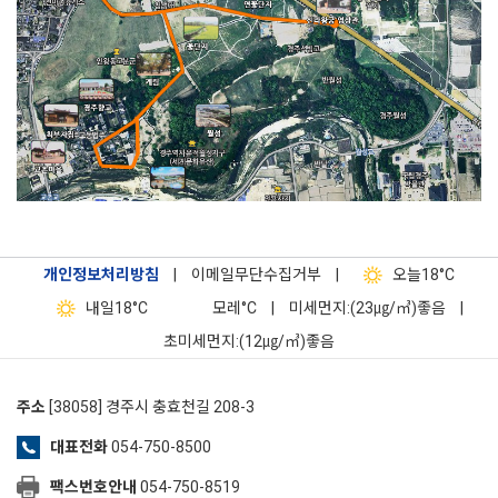
개인정보처리방침
|
이메일무단수집거부
|
오늘
18°C
내일
18°C
모레
°C
|
미세먼지:(23㎍/㎥)좋음
|
초미세먼지:(12㎍/㎥)좋음
주소
[38058] 경주시 충효천길 208-3
대표전화
054-750-8500
팩스번호안내
054-750-8519