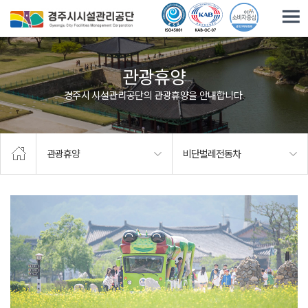
주요메뉴로 건너뛰기
본문으로가기
관광휴양
경주시 시설관리공단의 관광휴양을 안내합니다.
관광휴양
비단벌레전동차