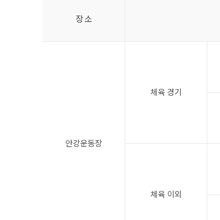
장 소
체육 경기
안강운동장
체육 이외