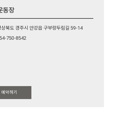
운동장
경상북도 경주시 안강읍 구부랑두림길 59-14
54-750-8542
예약하기