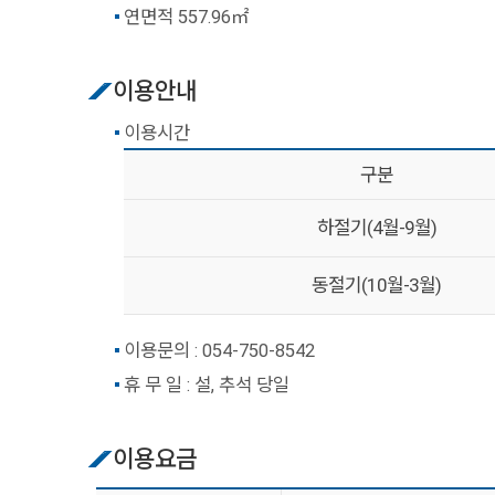
연면적 557.96㎡
이용안내
이용시간
구분
하절기(4월-9월)
동절기(10월-3월)
이용문의 :
054-750-8542
휴 무 일 : 설, 추석 당일
이용요금