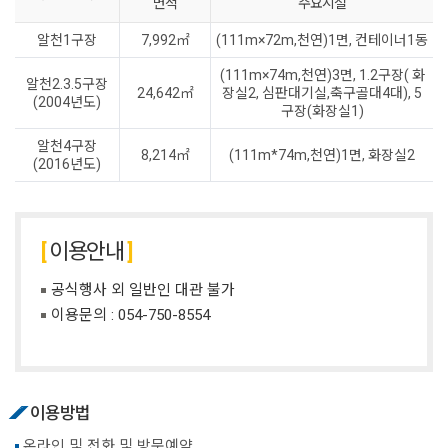
면적
주요시설
알천1구장
7,992㎡
(111m×72m,천연)1면, 컨테이너1동
(111m×74m,천연)3면, 1.2구장( 화
알천2.3.5구장
24,642㎡
장실2, 심판대기실,축구골대4대), 5
(2004년도)
구장(화장실1)
알천4구장
8,214㎡
(111m*74m,천연)1면, 화장실2
(2016년도)
이용안내
공식행사 외 일반인 대관 불가
이용문의 :
054-750-8554
이용방법
온라인 및 전화 및 방문예약