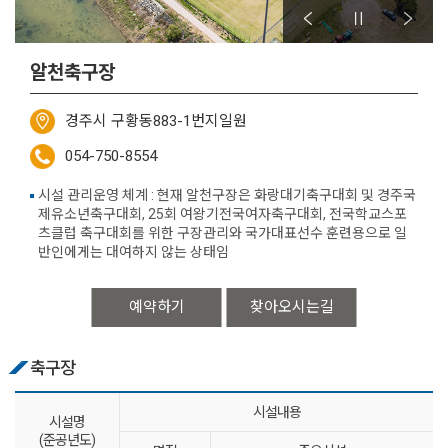
알천축구장
경주시 구황동883-1번지일원
054-750-8554
시설 관리운영 체계 : 현재 알천구장은 화랑대기축구대회 및 경주국
제유소년축구대회, 25회 여왕기전국여자축구대회, 전국학교스포
츠클럽 축구대회를 위한 구장관리와 국가대표선수 훈련용으로 일
반인에게는 대여하지 않는 상태임
예약하기
찾아오시는길
축구장
시설내용
시설명
(준공년도)