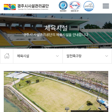
주요메뉴로 건너뛰기
본문으로가기
체육시설
경주시 시설관리공단의 체육시설을 안내합니다.
체육시설
알천축구장