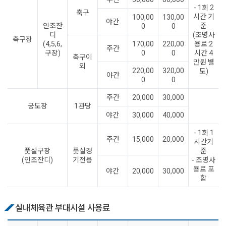
- 1회 2
축구
시간 기
100,00
130,00
야간
인조잔
준
0
0
디
(조명사
축구장
(4,5,6,
170,00
220,00
용료:2
주간
구장)
0
0
시간 4
축구이
만원 별
외
220,00
320,00
도)
야간
0
0
주간
20,000
30,000
궁도장
1관당
야간
30,000
40,000
- 1회 1
주간
15,000
20,000
시간기
풋살구장
풋살경
준
(인조잔디)
기전용
- 조명사
용료 포
야간
20,000
30,000
함
실내체육관 부대시설 사용료