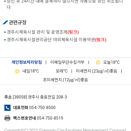
승인 후 24시간 내에 결제하지 않으시면 자동으로 승인 취소됩니
다.
관련규정
경주시체육시설 관리 및 운영조례
(링크)
경주시체육시설관리공단 야외체육시설 이용약관
(링크)
개인정보처리방침
|
이메일무단수집거부
|
오늘
18°C
내일
18°C
모레
°C
|
미세먼지:(23㎍/㎥)좋음
|
초미세먼지:(12㎍/㎥)좋음
주소
[38058] 경주시 충효천길 208-3
대표전화
054-750-8500
팩스번호안내
054-750-8519
Copyright(C) 2021 Gyeongju City Facilities Management Corporat