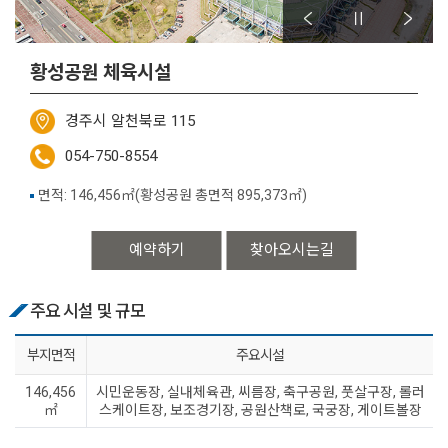
황성공원 체육시설
경주시 알천북로 115
054-750-8554
면적: 146,456㎡(황성공원 총면적 895,373㎡)
예약하기
찾아오시는길
주요 시설 및 규모
부지면적
주요시설
146,456
시민운동장, 실내체육관, 씨름장, 축구공원, 풋살구장, 롤러
㎡
스케이트장, 보조경기장, 공원산책로, 국궁장, 게이트볼장