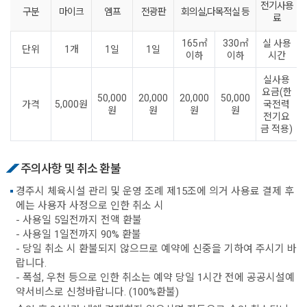
전기사용
구분
마이크
엠프
전광판
회의실,다목적실 등
료
165㎡
330㎡
실 사용
단위
1개
1일
1일
이하
이하
시간
실사용
요금(한
50,000
20,000
20,000
50,000
가격
5,000원
국전력
원
원
원
원
전기요
금 적용)
주의사항 및 취소 환불
경주시 체육시설 관리 및 운영 조례 제15조에 의거 사용료 결제 후
에는 사용자 사정으로 인한 취소 시
- 사용일 5일전까지 전액 환불
- 사용일 1일전까지 90% 환불
- 당일 취소 시 환불되지 않으므로 예약에 신중을 기하여 주시기 바
랍니다.
- 폭설, 우천 등으로 인한 취소는 예약 당일 1시간 전에 공공시설예
약서비스로 신청바랍니다. (100%환불)