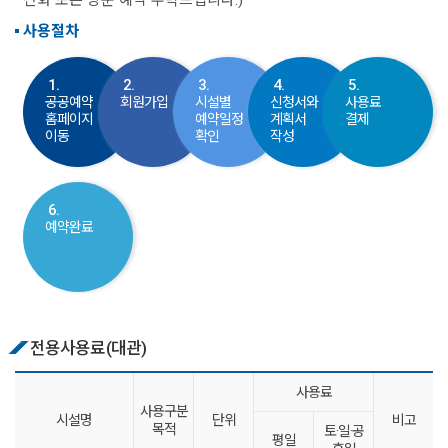
사용절차
1.
2.
3.
4.
5.
공공예약
회원가입
시설별
신청서와
사용료
홈페이지
예약일정
계획서
결제
이동
확인
작성
6.
예약완료
전용사용료(대관)
사용료
사용구분
시설명
단위
비고
목적
토·일·공
평일