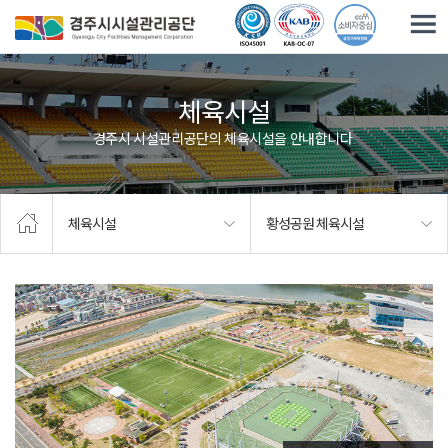
주요메뉴로 건너뛰기
본문으로가기
체육시설
경주시 시설관리공단의 체육시설을 안내합니다.
체육시설
황성공원 체육시설