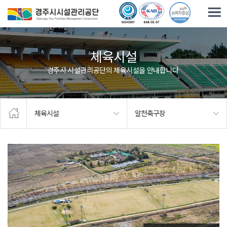
주요메뉴로 건너뛰기
본문으로가기
체육시설
경주시 시설관리공단의 체육시설을 안내합니다.
체육시설
알천축구장