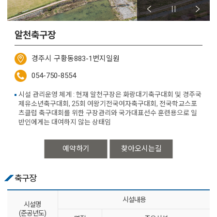
알천축구장
경주시 구황동883-1번지일원
054-750-8554
시설 관리운영 체계 : 현재 알천구장은 화랑대기축구대회 및 경주국
제유소년축구대회, 25회 여왕기전국여자축구대회, 전국학교스포
츠클럽 축구대회를 위한 구장관리와 국가대표선수 훈련용으로 일
반인에게는 대여하지 않는 상태임
예약하기
찾아오시는길
축구장
시설내용
시설명
(준공년도)