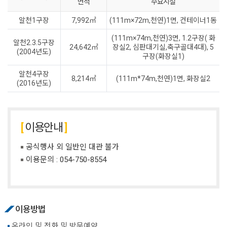
면적
주요시설
알천1구장
7,992㎡
(111m×72m,천연)1면, 컨테이너1동
(111m×74m,천연)3면, 1.2구장( 화
알천2.3.5구장
24,642㎡
장실2, 심판대기실,축구골대4대), 5
(2004년도)
구장(화장실1)
알천4구장
8,214㎡
(111m*74m,천연)1면, 화장실2
(2016년도)
이용안내
공식행사 외 일반인 대관 불가
이용문의 :
054-750-8554
이용방법
온라인 및 전화 및 방문예약