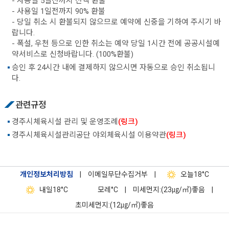
- 사용일 5일전까지 전액 환불
- 사용일 1일전까지 90% 환불
- 당일 취소 시 환불되지 않으므로 예약에 신중을 기하여 주시기 바
랍니다.
- 폭설, 우천 등으로 인한 취소는 예약 당일 1시간 전에 공공시설예
약서비스로 신청바랍니다. (100%환불)
승인 후 24시간 내에 결제하지 않으시면 자동으로 승인 취소됩니
다.
관련규정
경주시체육시설 관리 및 운영조례
(링크)
경주시체육시설관리공단 야외체육시설 이용약관
(링크)
개인정보처리방침
|
이메일무단수집거부
|
오늘
18°C
내일
18°C
모레
°C
|
미세먼지:(23㎍/㎥)좋음
|
초미세먼지:(12㎍/㎥)좋음