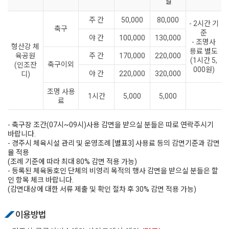
일
주 간
50,000
80,000
- 2시간 기
축구
준
야 간
100,000
130,000
- 조명사
형산강 체
용료 별도
육공원
주 간
170,000
220,000
(1시간 5,
축구이외
(인조잔
000원)
야 간
220,000
320,000
디)
조명 사용
1시간
5,000
5,000
료
- 축구장 조간(07시~09시)사용 감면을 받으실 분들은 따로 연락주시기
바랍니다.
- 경주시 체육시설 관리 및 운영조례 [별표3] 사용료 등의 감면기준과 감면
율 적용
(조례 기준에 따라 최대 80% 감면 적용 가능)
- 등록된 체육동호인 단체의 비영리 목적의 행사 감면을 받으실 분들은 할
인 항목 체크 바랍니다.
(감면대상에 대한 서류 제출 및 확인 절차 후 30% 감면 적용 가능)
이용방법