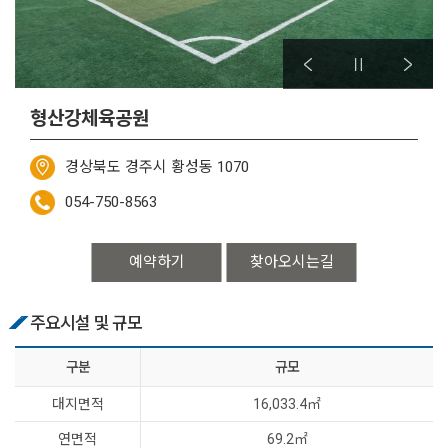
형산강체육공원
경상북도 경주시 황성동 1070
054-750-8563
예약하기
찾아오시는길
주요시설 및 규모
구분
규모
대지면적
16,033.4㎡
연면적
69.2㎡