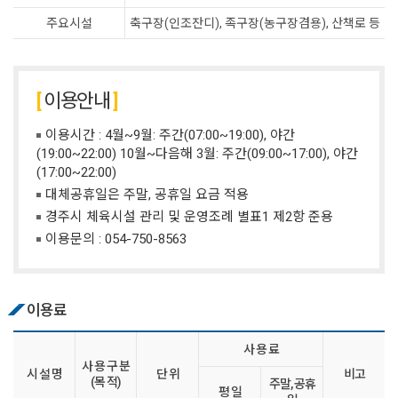
주요시설
축구장(인조잔디), 족구장(농구장겸용), 산책로 등
이용안내
이용시간 : 4월~9월: 주간(07:00~19:00), 야간
(19:00~22:00) 10월~다음해 3월: 주간(09:00~17:00), 야간
(17:00~22:00)
대체공휴일은 주말, 공휴일 요금 적용
경주시 체육시설 관리 및 운영조례 별표1 제2항 준용
이용문의 :
054-750-8563
이용료
사 용 료
사 용 구 분
시 설 명
단 위
비고
(목 적)
주말, 공휴
평 일