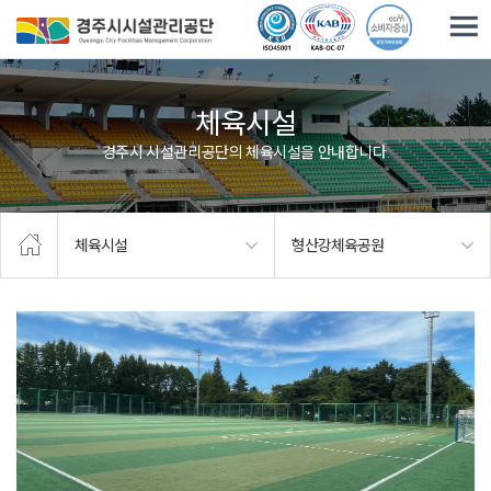
주요메뉴로 건너뛰기
본문으로가기
체육시설
경주시 시설관리공단의 체육시설을 안내합니다.
체육시설
형산강체육공원