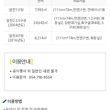
면적
주요시설
알천1구장
7,992㎡
(111m×72m,천연)1면, 컨테이너1동
(111m×74m,천연)3면, 1.2구장( 화
알천2.3.5구장
24,642㎡
장실2, 심판대기실,축구골대4대), 5
(2004년도)
구장(화장실1)
알천4구장
8,214㎡
(111m*74m,천연)1면, 화장실2
(2016년도)
이용안내
공식행사 외 일반인 대관 불가
이용문의 :
054-750-8554
이용방법
온라인 및 전화 및 방문예약