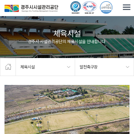
주요메뉴로 건너뛰기
본문으로가기
체육시설
경주시 시설관리공단의 체육시설을 안내합니다.
체육시설
알천축구장