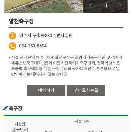
알천축구장
경주시 구황동883-1번지일원
054-750-8554
시설 관리운영 체계 : 현재 알천구장은 화랑대기축구대회 및 경주국
제유소년축구대회, 25회 여왕기전국여자축구대회, 전국학교스포
츠클럽 축구대회를 위한 구장관리와 국가대표선수 훈련용으로 일
반인에게는 대여하지 않는 상태임
예약하기
찾아오시는길
축구장
시설내용
시설명
(준공년도)