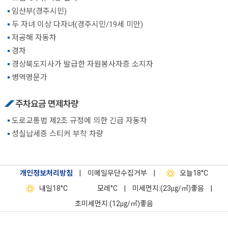
임산부(경주시민)
두 자녀 이상 다자녀(경주시민/19세 미만)
저공해 자동차
경차
경상북도지사가 발급한 자원봉사자증 소지자
병역명문가
주차요금 면제차량
도로교통법 제2조 규정에 의한 긴급 자동차
성실납세증 스티커 부착 차량
개인정보처리방침
|
이메일무단수집거부
|
오늘
18°C
내일
18°C
모레
°C
|
미세먼지:(23㎍/㎥)좋음
|
초미세먼지:(12㎍/㎥)좋음