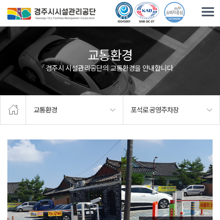
주요메뉴로 건너뛰기
본문으로가기
교통환경
경주시 시설관리공단의 교통환경을 안내합니다.
교통환경
포석로 공영주차장