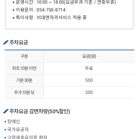
운영시간 : 10:00 ~ 18:00(요금부과 기준 / 연중무휴)
이용문의 :
054-750-8714
특이사항 : 비대면자격서비스 적용 중
주차요금
구분
요금(원)
최초 10분 미만
무료
기본 30분
500
추가 10분 당
200
주차요금 감면차량(50%할인)
장애인
국가유공자
고엽제후유의증 환자