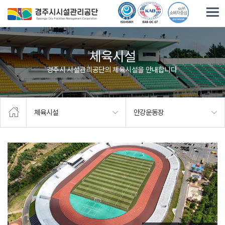
주요메뉴로 건너뛰기
본문으로가기
체육시설
경주시 시설관리공단의 체육시설을 안내합니다.
체육시설
안강운동장