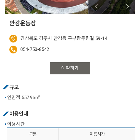
안강운동장
경상북도 경주시 안강읍 구부랑두림길 59-14
054-750-8542
예약하기
규모
연면적 557.96㎡
이용안내
이용시간
구분
이용시간