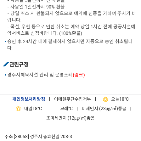
- 사용일 5일전까지 전액 환불
- 사용일 1일전까지 90% 환불
- 당일 취소 시 환불되지 않으므로 예약에 신중을 기하여 주시기 바
랍니다.
- 폭설, 우천 등으로 인한 취소는 예약 당일 1시간 전에 공공시설예
약서비스로 신청바랍니다. (100%환불)
승인 후 24시간 내에 결제하지 않으시면 자동으로 승인 취소됩니
다.
관련규정
경주시체육시설 관리 및 운영조례
(링크)
개인정보처리방침
|
이메일무단수집거부
|
오늘
18°C
내일
18°C
모레
°C
|
미세먼지:(23㎍/㎥)좋음
|
초미세먼지:(12㎍/㎥)좋음
주소
[38058] 경주시 충효천길 208-3