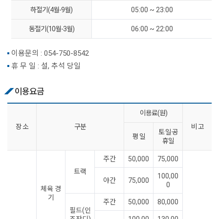
하절기(4월-9월)
05:00 ~ 23:00
동절기(10월-3월)
06:00 ~ 22:00
이용문의 :
054-750-8542
휴 무 일 : 설, 추석 당일
이용요금
이용료(원)
장 소
구분
비 고
토·일·공
평 일
휴일
주간
50,000
75,000
트랙
100,00
야간
75,000
0
체육 경
기
주간
50,000
80,000
필드(인
조잔디)
100,00
130,00