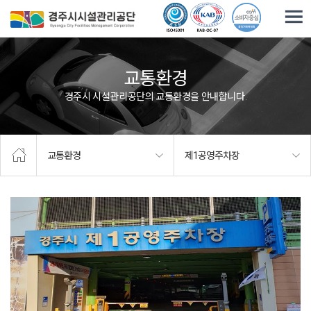
주요메뉴로 건너뛰기
본문으로가기
교통환경
경주시 시설관리공단의 교통환경을 안내합니다.
교통환경
제1공영주차장