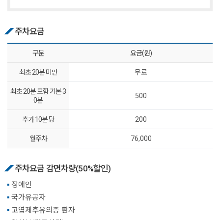
주차요금
구분
요금(원)
최초 20분 미만
무료
최초 20분 포함 기본 3
500
0분
추가 10분 당
200
월주차
76,000
주차요금 감면차량(50%할인)
장애인
국가유공자
고엽제후유의증 환자