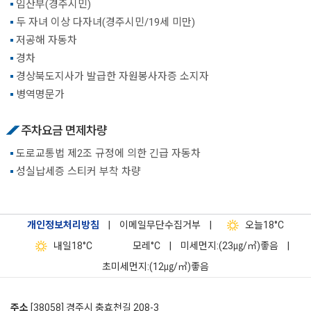
임산부(경주시민)
두 자녀 이상 다자녀(경주시민/19세 미만)
저공해 자동차
경차
경상북도지사가 발급한 자원봉사자증 소지자
병역명문가
주차요금 면제차량
도로교통법 제2조 규정에 의한 긴급 자동차
성실납세증 스티커 부착 차량
개인정보처리방침
|
이메일무단수집거부
|
오늘
18°C
내일
18°C
모레
°C
|
미세먼지:(23㎍/㎥)좋음
|
초미세먼지:(12㎍/㎥)좋음
주소
[38058] 경주시 충효천길 208-3