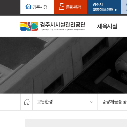
주요메뉴로 건너뛰기
본문으로가기
경주시
경주시청
문화관광
교통정보센터
체육시설
교통환경
종량제물품 