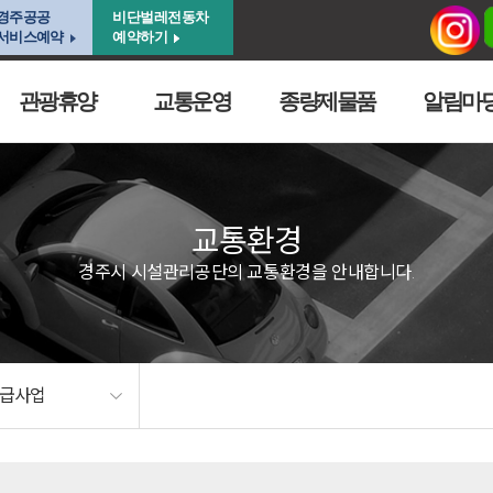
경주공공
비단벌레전동차
서비스예약
예약하기
관광휴양
교통운영
종량제물품
알림마
교통환경
경주시 시설관리공단의 교통환경을 안내합니다.
공급사업