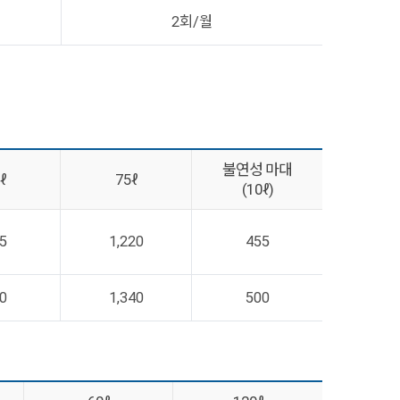
2회/월
불연성 마대
ℓ
75ℓ
(10ℓ)
5
1,220
455
0
1,340
500