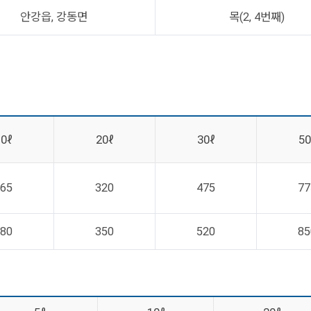
안강읍, 강동면
목(2, 4번째)
10ℓ
20ℓ
30ℓ
50
65
320
475
77
80
350
520
85