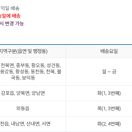
 익일 배송
송일에 배송
시 변경 가능
지역구분(읍면 및 행정동)
배송요일
 천북면, 중부동, 황오동, 성건동,
용강동, 황성동, 동천동, 천북, 불
월 ~ 금
국동, 보덕동
감포읍, 양북면, 양남면
화(1, 3번째)
외동읍
목(1, 3번째)
천읍, 내남면, 산내면, 서면
화(2, 4번째)