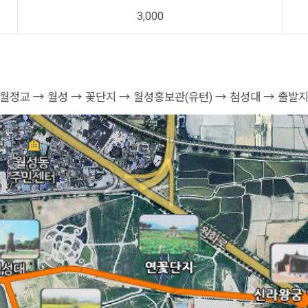
3,000
 월정교 → 월성 → 꽃단지 → 월성홍보관(유턴) → 첨성대 → 출발