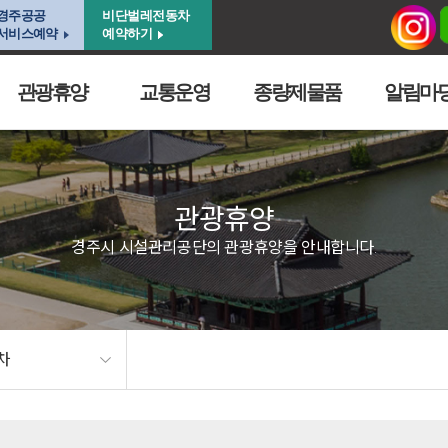
경주공공
비단벌레전동차
서비스예약
예약하기
관광휴양
교통운영
종량제물품
알림마
관광휴양
경주시 시설관리공단의 관광휴양을 안내합니다.
차