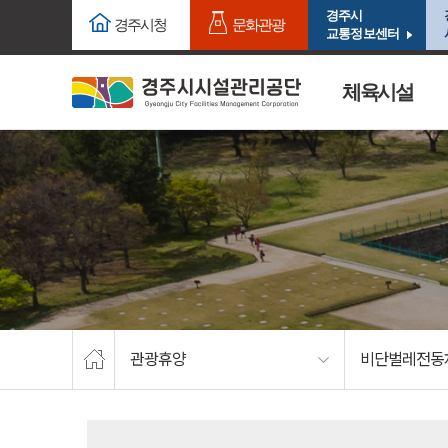
주요메뉴로 건너뛰기
본문으로가기
경주시
경주시청
문화관광
교통정보센터
체육시설
관광휴양
비단벌레전동