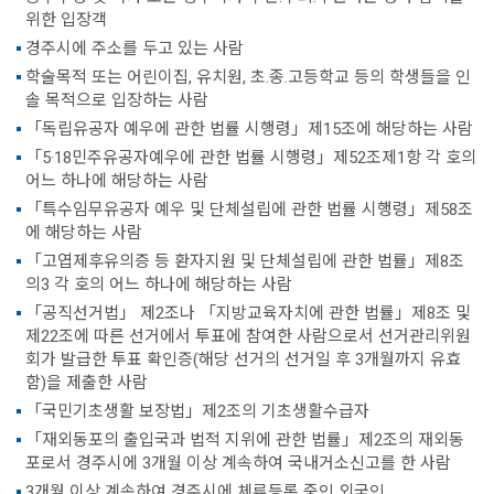
위한 입장객
경주시에 주소를 두고 있는 사람
학술목적 또는 어린이집, 유치원, 초.종.고등학교 등의 학생들을 인
솔 목적으로 입장하는 사람
「독립유공자 예우에 관한 법률 시행령」제15조에 해당하는 사람
「5·18민주유공자예우에 관한 법률 시행령」제52조제1항 각 호의
어느 하나에 해당하는 사람
「특수임무유공자 예우 및 단체설립에 관한 법률 시행령」제58조
에 해당하는 사람
「고엽제후유의증 등 환자지원 및 단체설립에 관한 법률」제8조
의3 각 호의 어느 하나에 해당하는 사람
「공직선거법」 제2조나 「지방교육자치에 관한 법률」제8조 및
제22조에 따른 선거에서 투표에 참여한 사람으로서 선거관리위원
회가 발급한 투표 확인증(해당 선거의 선거일 후 3개월까지 유효
함)을 제출한 사람
「국민기초생활 보장법」제2조의 기초생활수급자
「재외동포의 출입국과 법적 지위에 관한 법률」제2조의 재외동
포로서 경주시에 3개월 이상 계속하여 국내거소신고를 한 사람
3개월 이상 계속하여 경주시에 체류등록 중인 외국인