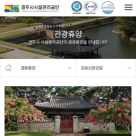
주요메뉴로 건너뛰기
본문으로가기
관광휴양
경주시 시설관리공단의 관광휴양을 안내합니다.
관광휴양
김유신장군묘