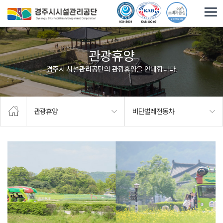
주요메뉴로 건너뛰기
본문으로가기
관광휴양
경주시 시설관리공단의 관광휴양을 안내합니다.
관광휴양
비단벌레전동차