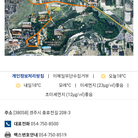
개인정보처리방침
|
이메일무단수집거부
|
오늘
18°C
내일
18°C
모레
°C
|
미세먼지:(23㎍/㎥)좋음
|
초미세먼지:(12㎍/㎥)좋음
주소
[38058] 경주시 충효천길 208-3
대표전화
054-750-8500
팩스번호안내
054-750-8519