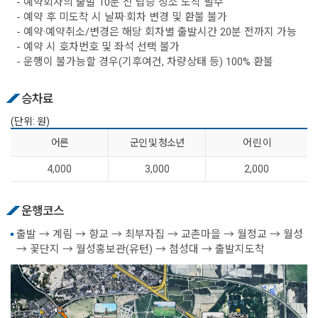
- 예약회차의 출발 10분 전 탑승 장소 도착 필수
- 예약 후 미도착 시 날짜·회차 변경 및 환불 불가
- 예약·예약취소/변경은 해당 회차별 출발시간 20분 전까지 가능
- 예약 시 호차번호 및 좌석 선택 불가
- 운행이 불가능할 경우(기후여건, 차량상태 등) 100% 환불
승차료
(단위: 원)
어른
군인 및 청소년
어 린 이
4,000
3,000
2,000
운행코스
출발 → 계림 → 향교 → 최부자집 → 교촌마을 → 월정교 → 월성
→ 꽃단지 → 월성홍보관(유턴) → 첨성대 → 출발지도착