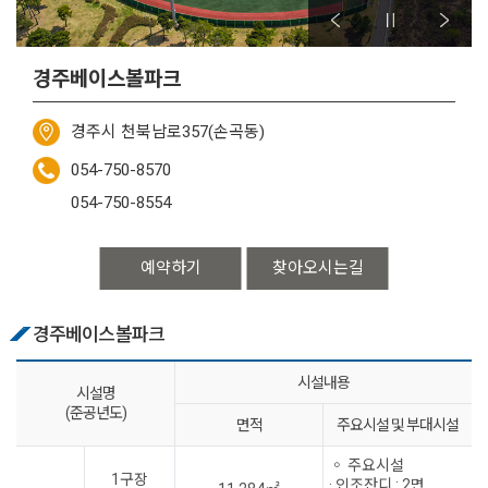
경주베이스볼파크
경주시 천북남로357(손곡동)
054-750-8570
054-750-8554
예약하기
찾아오시는길
경주베이스볼파크
시설내용
시설명
(준공년도)
면적
주요시설 및 부대시설
◦ 주요시설
1구장
· 인조잔디 : 2면