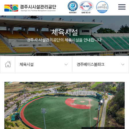
주요메뉴로 건너뛰기
본문으로가기
체육시설
경주시 시설관리공단의 체육시설을 안내합니다.
체육시설
경주베이스볼파크