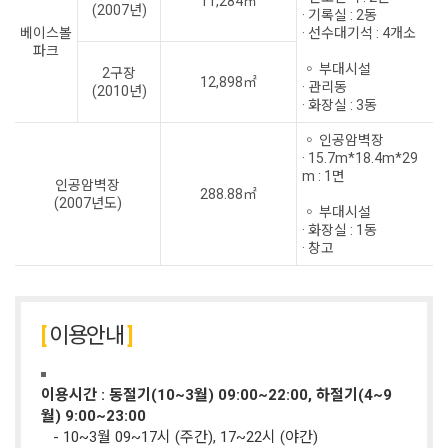
11,284㎡
(2007년)
· 기록실 : 2동
베이스볼
· 선수대기석 : 4개소
파크
◦ 부대시설
2구장
12,898㎡
· 관리동
(2010년)
· 화장실 : 3동
◦ 인공암벽장
· 15.7m*18.4m*29
m : 1면
인공암벽장
288.88㎡
(2007년도)
◦ 부대시설
· 화장실 : 1동
· 창고
이용안내
이용시간 : 동절기(10~3월) 09:00~22:00, 하절기(4~9
월) 9:00~23:00
- 10~3월 09~17시 (주간), 17~22시 (야간)