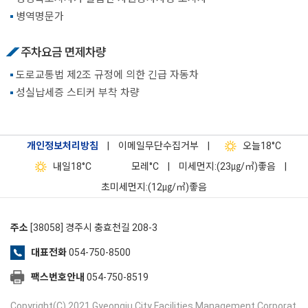
병역명문가
주차요금 면제차량
도로교통법 제2조 규정에 의한 긴급 자동차
성실납세증 스티커 부착 차량
개인정보처리방침
|
이메일무단수집거부
|
오늘
18°C
내일
18°C
모레
°C
|
미세먼지:(23㎍/㎥)좋음
|
초미세먼지:(12㎍/㎥)좋음
주소
[38058] 경주시 충효천길 208-3
대표전화
054-750-8500
팩스번호안내
054-750-8519
Copyright(C) 2021 Gyeongju City Facilities Management Corporat