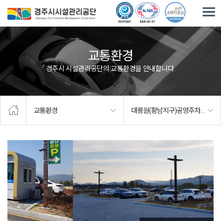
주요메뉴로 건너뛰기
본문으로가기
교통환경
경주시 시설관리공단의 교통환경을 안내합니다.
교통환경
대릉원(황남지구)공영주차장