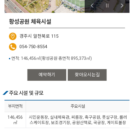
황성공원 체육시설
경주시 알천북로 115
054-750-8554
면적: 146,456㎡(황성공원 총면적 895,373㎡)
예약하기
찾아오시는길
주요 시설 및 규모
부지면적
주요시설
146,456
시민운동장, 실내체육관, 씨름장, 축구공원, 풋살구장, 롤러
㎡
스케이트장, 보조경기장, 공원산책로, 국궁장, 게이트볼장