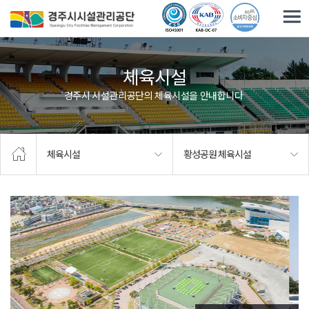
주요메뉴로 건너뛰기
본문으로가기
체육시설
경주시 시설관리공단의 체육시설을 안내합니다.
체육시설
황성공원 체육시설