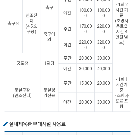
- 1회 2
축구
시간 기
100,00
130,00
야간
인조잔
준
0
0
디
(조명사
축구장
(4,5,6,
170,00
220,00
용료:2
주간
구장)
0
0
시간 4
축구이
만원 별
외
220,00
320,00
도)
야간
0
0
주간
20,000
30,000
궁도장
1관당
야간
30,000
40,000
- 1회 1
주간
15,000
20,000
시간기
풋살구장
풋살경
준
(인조잔디)
기전용
- 조명사
용료 포
야간
20,000
30,000
함
실내체육관 부대시설 사용료