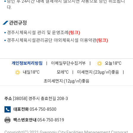
승인 후 24시간 내에 결제하지 않으시면 자동으로 승인 취소됩니
다.
관련규정
경주시체육시설 관리 및 운영조례
(링크)
경주시체육시설관리공단 야외체육시설 이용약관
(링크)
개인정보처리방침
|
이메일무단수집거부
|
오늘
18°C
내일
18°C
모레
°C
|
미세먼지:(23㎍/㎥)좋음
|
초미세먼지:(12㎍/㎥)좋음
주소
[38058] 경주시 충효천길 208-3
대표전화
054-750-8500
팩스번호안내
054-750-8519
Copyright(C) 2021 Gyeongju City Facilities Management Corporat