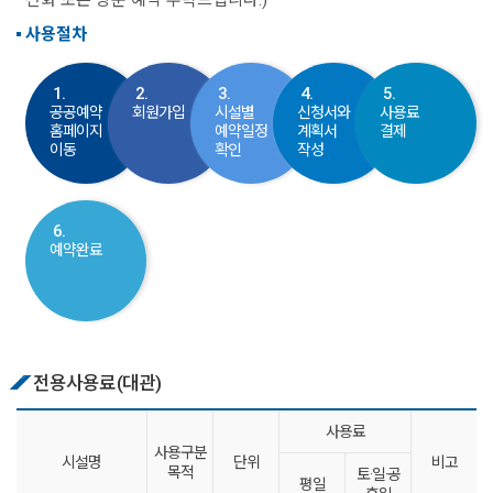
사용절차
1.
2.
3.
4.
5.
공공예약
회원가입
시설별
신청서와
사용료
홈페이지
예약일정
계획서
결제
이동
확인
작성
6.
예약완료
전용사용료(대관)
사용료
사용구분
시설명
단위
비고
목적
토·일·공
평일