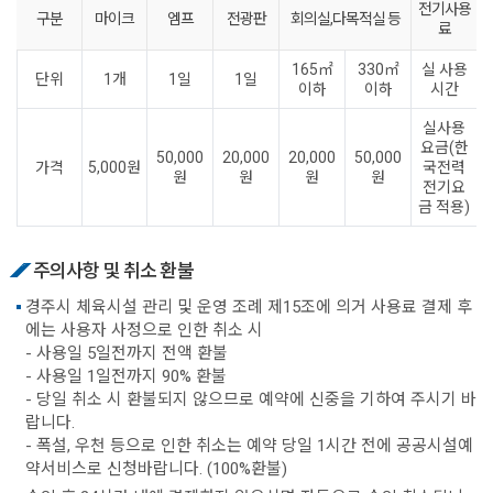
전기사용
구분
마이크
엠프
전광판
회의실,다목적실 등
료
165㎡
330㎡
실 사용
단위
1개
1일
1일
이하
이하
시간
실사용
요금(한
50,000
20,000
20,000
50,000
가격
5,000원
국전력
원
원
원
원
전기요
금 적용)
주의사항 및 취소 환불
경주시 체육시설 관리 및 운영 조례 제15조에 의거 사용료 결제 후
에는 사용자 사정으로 인한 취소 시
- 사용일 5일전까지 전액 환불
- 사용일 1일전까지 90% 환불
- 당일 취소 시 환불되지 않으므로 예약에 신중을 기하여 주시기 바
랍니다.
- 폭설, 우천 등으로 인한 취소는 예약 당일 1시간 전에 공공시설예
약서비스로 신청바랍니다. (100%환불)