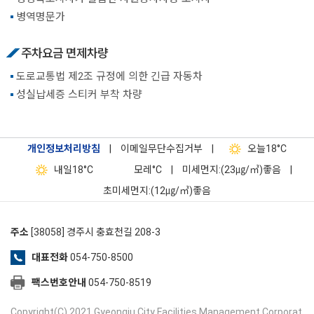
병역명문가
주차요금 면제차량
도로교통법 제2조 규정에 의한 긴급 자동차
성실납세증 스티커 부착 차량
개인정보처리방침
|
이메일무단수집거부
|
오늘
18°C
내일
18°C
모레
°C
|
미세먼지:(23㎍/㎥)좋음
|
초미세먼지:(12㎍/㎥)좋음
주소
[38058] 경주시 충효천길 208-3
대표전화
054-750-8500
팩스번호안내
054-750-8519
Copyright(C) 2021 Gyeongju City Facilities Management Corporat