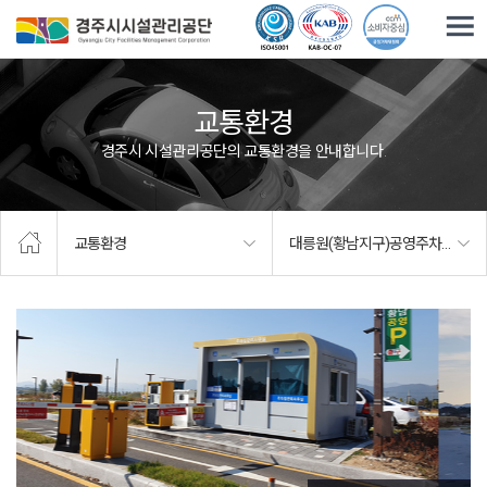
주요메뉴로 건너뛰기
본문으로가기
교통환경
경주시 시설관리공단의 교통환경을 안내합니다.
교통환경
대릉원(황남지구)공영주차장