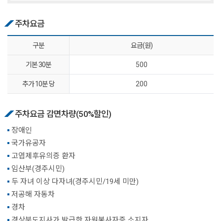
주차요금
구분
요금(원)
기본 30분
500
추가 10분 당
200
주차요금 감면차량(50%할인)
장애인
국가유공자
고엽제후유의증 환자
임산부(경주시민)
두 자녀 이상 다자녀(경주시민/19세 미만)
저공해 자동차
경차
경상북도지사가 발급한 자원봉사자증 소지자